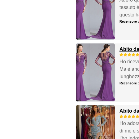
tessuto 
questo h
Recensore 
Abito d
Ho ricevu
Ma è anc
lunghezz
Recensore 
Abito da
Ho adorat
di me e 
l'ho indo