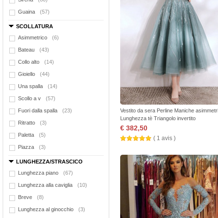
Guaina
(57)
SCOLLATURA
Asimmetrico
(6)
Bateau
(43)
Collo alto
(14)
Gioiello
(44)
Una spalla
(14)
Scollo a v
(57)
Fuori dalla spalla
(23)
Vestito da sera Perline Maniche asimmetr
Lunghezza tè Triangolo invertito
Ritratto
(3)
€ 382,50
Paletta
(5)
( 1 avis )
Piazza
(3)
LUNGHEZZA/STRASCICO
Lunghezza piano
(67)
Lunghezza alla caviglia
(10)
Breve
(8)
Lunghezza al ginocchio
(3)