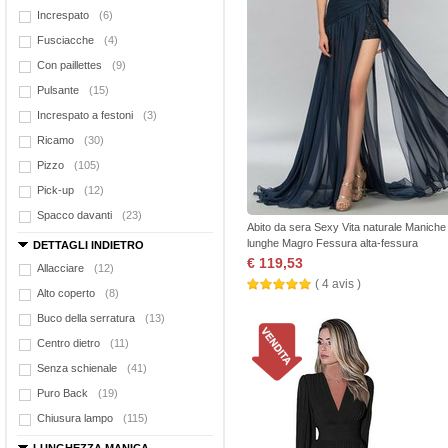
Increspato
(6)
Fusciacche
(4)
Con paillettes
(9)
Pulsante
(15)
Increspato a festoni
(3)
Ricamo
(30)
Pizzo
(105)
Pick-up
(12)
Spacco davanti
(23)
Abito da sera Sexy Vita naturale Maniche
lunghe Magro Fessura alta-fessura
DETTAGLI INDIETRO
€ 119,53
Allacciare
(12)
( 4 avis )
Alto coperto
(8)
Buco della serratura
(13)
Centro dietro
(11)
Senza schienale
(41)
Puro Back
(19)
Chiusura lampo
(115)