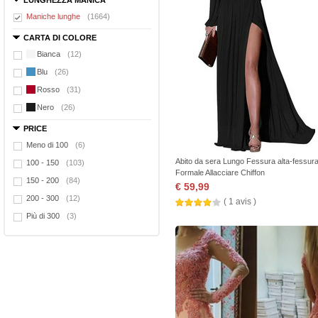
LUNGHEZZA MANICA
Maniche lunghe
(1664)
CARTA DI COLORE
Bianca
(12)
Blu
(26)
Rosso
(31)
Nero
(26)
PRICE
Meno di 100
(6)
Abito da sera Lungo Fessura alta-fessur
100 - 150
(103)
Formale Allacciare Chiffon
150 - 200
(84)
€ 59,99
200 - 300
(12)
( 1 avis )
Più di 300
(3)