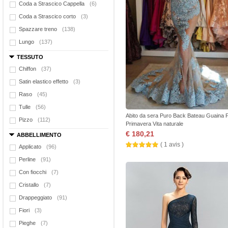
Coda a Strascico Cappella
(6)
Coda a Strascico corto
(3)
Spazzare treno
(138)
Lungo
(137)
TESSUTO
Chiffon
(37)
Satin elastico effetto
(3)
Raso
(45)
Tulle
(56)
Abito da sera Puro Back Bateau Guaina 
Pizzo
(112)
Primavera Vita naturale
€ 180,21
ABBELLIMENTO
( 1 avis )
Applicato
(96)
Perline
(91)
Con fiocchi
(7)
Cristallo
(7)
Drappeggiato
(91)
Fiori
(3)
Pieghe
(7)