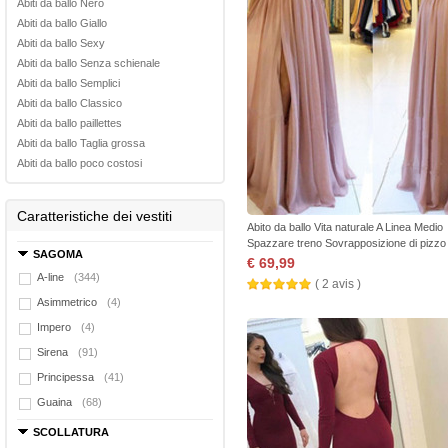
Abiti da ballo Nero
Abiti da ballo Giallo
Abiti da ballo Sexy
Abiti da ballo Senza schienale
Abiti da ballo Semplici
Abiti da ballo Classico
Abiti da ballo paillettes
Abiti da ballo Taglia grossa
Abiti da ballo poco costosi
Caratteristiche dei vestiti
Abito da ballo Vita naturale A Linea Medio
Spazzare treno Sovrapposizione di pizzo
SAGOMA
€ 69,99
A-line
(344)
( 2 avis )
Asimmetrico
(4)
Impero
(4)
Sirena
(91)
Principessa
(41)
Guaina
(68)
SCOLLATURA