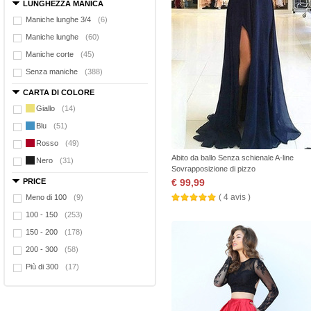
LUNGHEZZA MANICA
Maniche lunghe 3/4
(6)
Maniche lunghe
(60)
Maniche corte
(45)
Senza maniche
(388)
CARTA DI COLORE
Giallo
(14)
Blu
(51)
Rosso
(49)
Abito da ballo Senza schienale A-line
Nero
(31)
Sovrapposizione di pizzo
PRICE
€ 99,99
( 4 avis )
Meno di 100
(9)
100 - 150
(253)
150 - 200
(178)
200 - 300
(58)
Più di 300
(17)