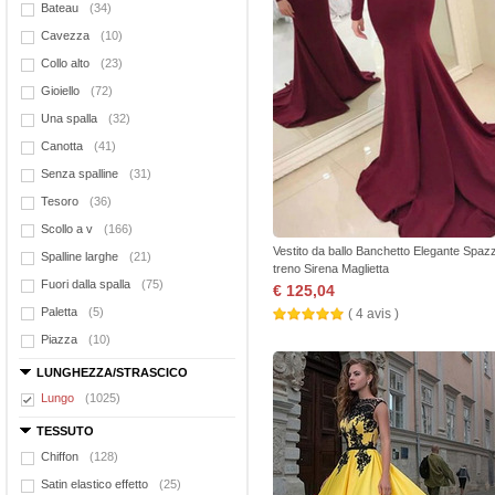
Bateau
(34)
Cavezza
(10)
Collo alto
(23)
Gioiello
(72)
Una spalla
(32)
Canotta
(41)
Senza spalline
(31)
Tesoro
(36)
Scollo a v
(166)
Vestito da ballo Banchetto Elegante Spaz
Spalline larghe
(21)
treno Sirena Maglietta
Fuori dalla spalla
(75)
€ 125,04
Paletta
(5)
( 4 avis )
Piazza
(10)
LUNGHEZZA/STRASCICO
Lungo
(1025)
TESSUTO
Chiffon
(128)
Satin elastico effetto
(25)