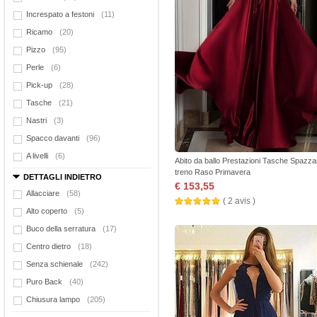
Increspato a festoni
(11)
Ricamo
(20)
Pizzo
(95)
Perle
(6)
Pick-up
(28)
Tasche
(21)
Nastri
(3)
Spacco davanti
(96)
A livelli
(6)
Abito da ballo Prestazioni Tasche Spazza
treno Raso Primavera
DETTAGLI INDIETRO
€ 153,55
Allacciare
(58)
( 2 avis )
Alto coperto
(5)
Buco della serratura
(17)
Centro dietro
(18)
Senza schienale
(242)
Puro Back
(40)
Chiusura lampo
(205)