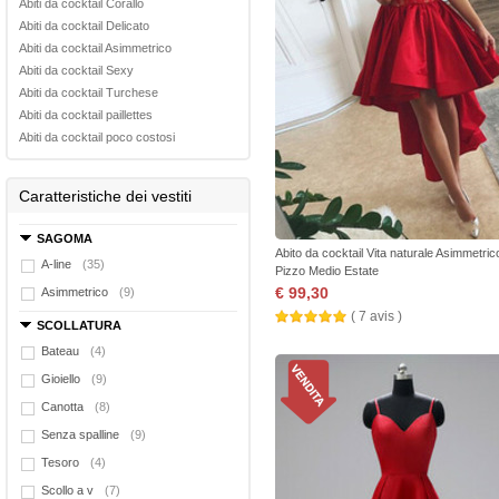
Abiti da cocktail Corallo
Abiti da cocktail Delicato
Abiti da cocktail Asimmetrico
Abiti da cocktail Sexy
Abiti da cocktail Turchese
Abiti da cocktail paillettes
Abiti da cocktail poco costosi
Caratteristiche dei vestiti
SAGOMA
Abito da cocktail Vita naturale Asimmetric
A-line
(35)
Pizzo Medio Estate
€ 99,30
Asimmetrico
(9)
( 7 avis )
SCOLLATURA
Bateau
(4)
Gioiello
(9)
Canotta
(8)
Senza spalline
(9)
Tesoro
(4)
Scollo a v
(7)