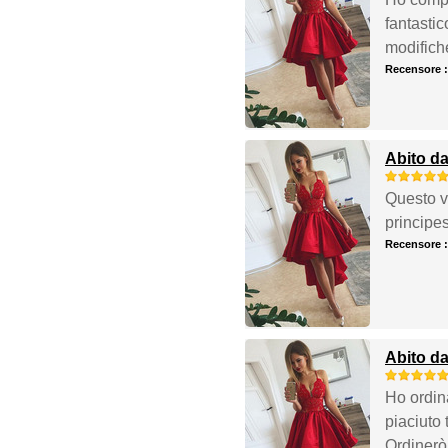
fantastic
modifiche
Recensore 
Abito da
Questo ve
principe
Recensore 
Abito da
Ho ordina
piaciuto
Ordinerò 