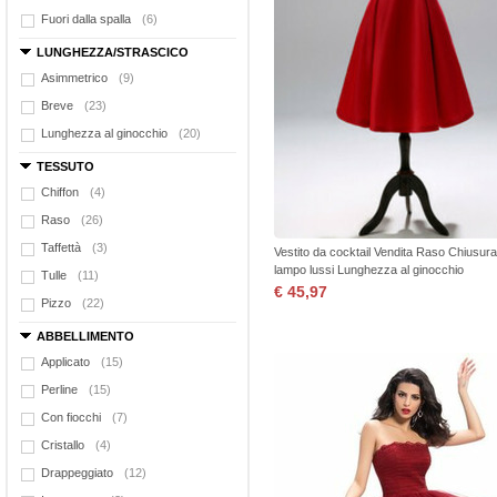
Fuori dalla spalla
(6)
LUNGHEZZA/STRASCICO
Asimmetrico
(9)
Breve
(23)
Lunghezza al ginocchio
(20)
TESSUTO
Chiffon
(4)
Raso
(26)
Taffettà
(3)
Vestito da cocktail Vendita Raso Chiusura
lampo lussi Lunghezza al ginocchio
Tulle
(11)
€ 45,97
Pizzo
(22)
ABBELLIMENTO
Applicato
(15)
Perline
(15)
Con fiocchi
(7)
Cristallo
(4)
Drappeggiato
(12)