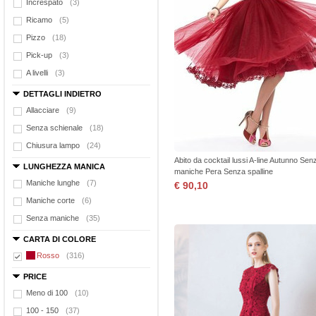
Increspato
(3)
Ricamo
(5)
Pizzo
(18)
Pick-up
(3)
A livelli
(3)
DETTAGLI INDIETRO
Allacciare
(9)
Senza schienale
(18)
Chiusura lampo
(24)
Abito da cocktail lussi A-line Autunno Sen
LUNGHEZZA MANICA
maniche Pera Senza spalline
Maniche lunghe
(7)
€ 90,10
Maniche corte
(6)
Senza maniche
(35)
CARTA DI COLORE
Rosso
(316)
PRICE
Meno di 100
(10)
100 - 150
(37)