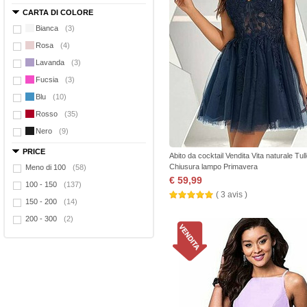
CARTA DI COLORE
Bianca
(3)
Rosa
(4)
Lavanda
(3)
Fucsia
(3)
Blu
(10)
Rosso
(35)
Nero
(9)
PRICE
Abito da cocktail Vendita Vita naturale Tul
Chiusura lampo Primavera
Meno di 100
(58)
€ 59,99
100 - 150
(137)
( 3 avis )
150 - 200
(14)
200 - 300
(2)