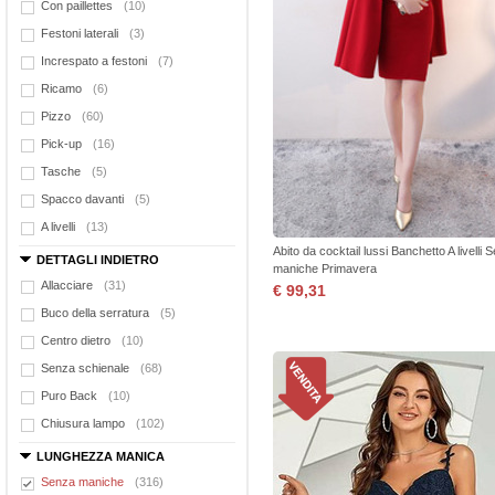
Con paillettes
(10)
Festoni laterali
(3)
Increspato a festoni
(7)
Ricamo
(6)
Pizzo
(60)
Pick-up
(16)
Tasche
(5)
Spacco davanti
(5)
A livelli
(13)
Abito da cocktail lussi Banchetto A livelli 
DETTAGLI INDIETRO
maniche Primavera
Allacciare
(31)
€ 99,31
Buco della serratura
(5)
Centro dietro
(10)
Senza schienale
(68)
Puro Back
(10)
Chiusura lampo
(102)
LUNGHEZZA MANICA
Senza maniche
(316)