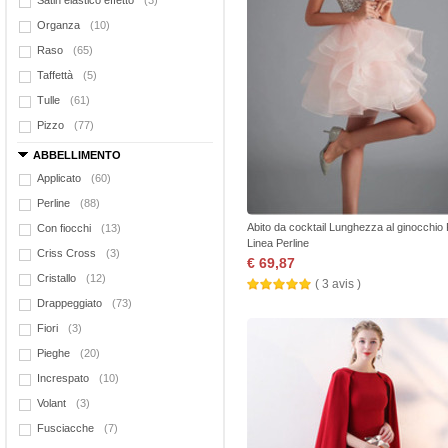
Satin elastico effetto
(3)
Organza
(10)
Raso
(65)
Taffettà
(5)
Tulle
(61)
Pizzo
(77)
ABBELLIMENTO
Applicato
(60)
Perline
(88)
Abito da cocktail Lunghezza al ginocchio 
Con fiocchi
(13)
Linea Perline
Criss Cross
(3)
€ 69,87
Cristallo
(12)
( 3 avis )
Drappeggiato
(73)
Fiori
(3)
Pieghe
(20)
Increspato
(10)
Volant
(3)
Fusciacche
(7)