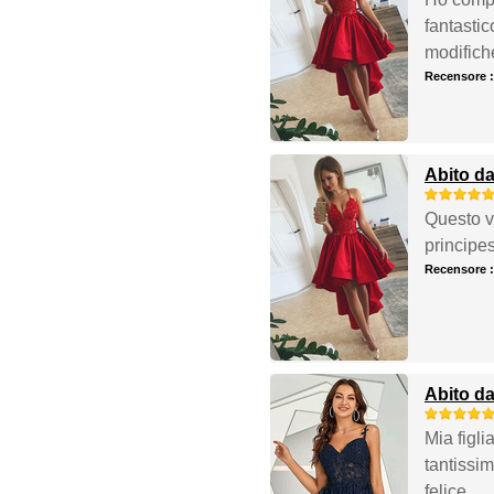
fantastic
modifiche
Recensore 
Abito da
Questo ve
principe
Recensore 
Abito da
Mia figli
tantissi
felice.