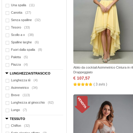
Una spalla
(11)
Canotta
(27)
Senza spalline
(32)
Tesoro
(33)
Scollo a v
(38)
Spalline larghe
(6)
Fuori dalla spalla
(8)
Paletta
(5)
Piazza
(4)
Abito da cocktail Asimmetrico Cintura in ri
Drappeggiato
LUNGHEZZA/STRASCICO
€ 107,57
Lunghezza tè
(4)
( 3 avis )
Asimmetrico
(34)
Breve
(113)
Lunghezza al ginocchio
(62)
Lungo
(7)
TESSUTO
Chiffon
(32)