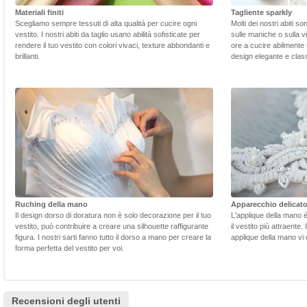
Materiali finiti
Tagliente sparkly
Scegliamo sempre tessuti di alta qualità per cucire ogni
Molti dei nostri abiti s
vestito. I nostri abiti da taglio usano abilità sofisticate per
sulle maniche o sulla v
rendere il tuo vestito con colori vivaci, texture abbondanti e
ore a cucire abilmente 
brillanti.
design elegante e class
Ruching della mano
Apparecchio delicat
Il design dorso di doratura non è solo decorazione per il tuo
L'applique della mano 
vestito, può contribuire a creare una silhouette raffigurante
il vestito più attraente.
figura. I nostri sarti fanno tutto il dorso a mano per creare la
applique della mano vi d
forma perfetta del vestito per voi.
Recensioni degli utenti