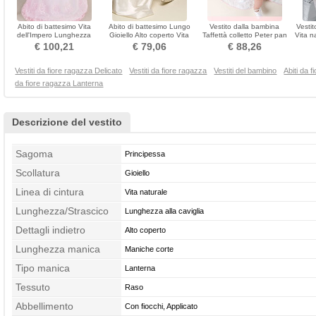
Abito di battesimo Vita
Abito di battesimo Lungo
Vestito dalla bambina
Vestit
dell'Impero Lunghezza
Gioiello Alto coperto Vita
Taffettà colletto Peter pan
Vita n
piano Merletto Pudica
naturale Ghirlanda
Maglietta Maniche corte
€ 100,21
€ 79,06
€ 88,26
Vestiti da fiore ragazza Delicato
Vestiti da fiore ragazza
Vestiti del bambino
Abiti da 
da fiore ragazza Lanterna
Descrizione del vestito
Sagoma
Principessa
Scollatura
Gioiello
Linea di cintura
Vita naturale
Lunghezza/Strascico
Lunghezza alla caviglia
Dettagli indietro
Alto coperto
Lunghezza manica
Maniche corte
Tipo manica
Lanterna
Tessuto
Raso
Abbellimento
Con fiocchi, Applicato