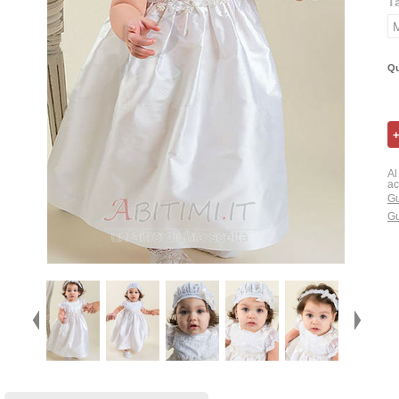
T
Qu
Al
ac
Gu
Gu