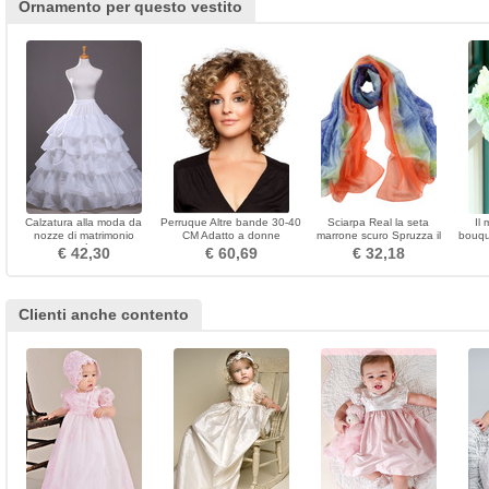
Ornamento per questo vestito
Calzatura alla moda da
Perruque Altre bande 30-40
Sciarpa Real la seta
Il
nozze di matrimonio
CM Adatto a donne
marrone scuro Spruzza il
bouqu
Expand Taffetà di poliestere
Materiale ad alta
fiore estate lunga allungata
€ 42,30
€ 60,69
€ 32,18
temperatura
Clienti anche contento