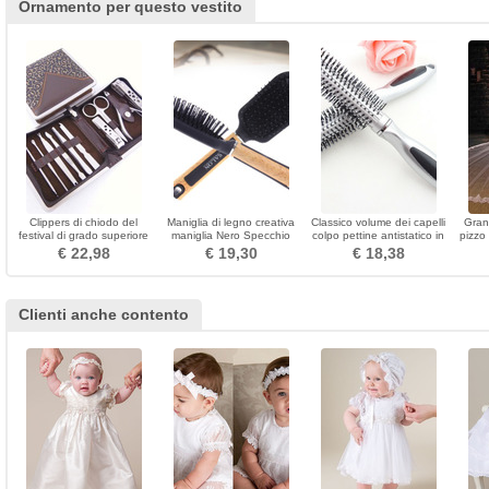
Ornamento per questo vestito
Clippers di chiodo del
Maniglia di legno creativa
Classico volume dei capelli
Gran
festival di grado superiore
maniglia Nero Specchio
colpo pettine antistatico in
pizzo
elaborazione 10 parti in
massaggio all'ingrosso di
plastica piccolo specchio &
€ 22,98
€ 19,30
€ 18,38
acciaio inossidabile
massaggio
pettine
Clienti anche contento