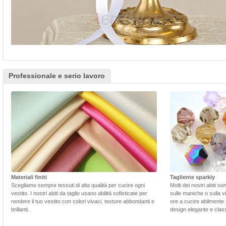
Professionale e serio lavoro
Materiali finiti
Tagliente sparkly
Scegliamo sempre tessuti di alta qualità per cucire ogni
Molti dei nostri abiti s
vestito. I nostri abiti da taglio usano abilità sofisticate per
sulle maniche o sulla v
rendere il tuo vestito con colori vivaci, texture abbondanti e
ore a cucire abilmente 
brillanti.
design elegante e class