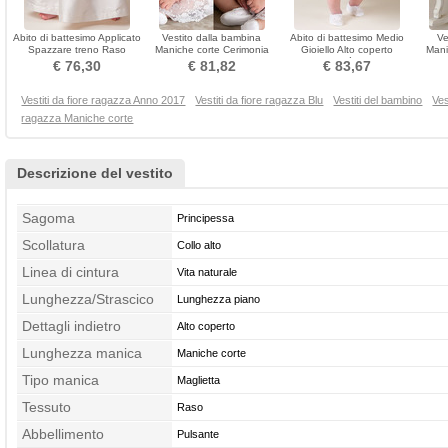
Abito di battesimo Applicato
Vestito dalla bambina
Abito di battesimo Medio
Ve
Spazzare treno Raso
Maniche corte Cerimonia
Gioiello Alto coperto
Mani
Gioiello Formale
Con fiocchi Ghirlanda
Lunghezza tè Primavera
€ 76,30
€ 81,82
€ 83,67
Vestiti da fiore ragazza Anno 2017
Vestiti da fiore ragazza Blu
Vestiti del bambino
Ves
ragazza Maniche corte
Descrizione del vestito
Sagoma
Principessa
Scollatura
Collo alto
Linea di cintura
Vita naturale
Lunghezza/Strascico
Lunghezza piano
Dettagli indietro
Alto coperto
Lunghezza manica
Maniche corte
Tipo manica
Maglietta
Tessuto
Raso
Abbellimento
Pulsante