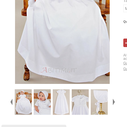
T
Qu
Al
ac
Gu
Gu