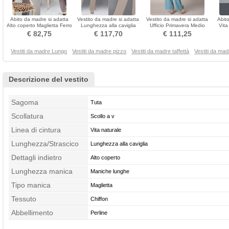
Abito da madre si adatta
Vestito da madre si adatta
Vestito da madre si adatta
Abit
Alto coperto Maglietta Ferro
Lunghezza alla caviglia
Ufficio Primavera Medio
Vita
di cavallo
Modesto Ricamo
Tradizionali
€ 82,75
€ 117,70
€ 111,25
Vestiti da madre Lungo
Vestiti da madre pizzo
Vestiti da madre taffettà
Vestiti da ma
Descrizione del vestito
Sagoma
Tuta
Scollatura
Scollo a v
Linea di cintura
Vita naturale
Lunghezza/Strascico
Lunghezza alla caviglia
Dettagli indietro
Alto coperto
Lunghezza manica
Maniche lunghe
Tipo manica
Maglietta
Tessuto
Chiffon
Abbellimento
Perline