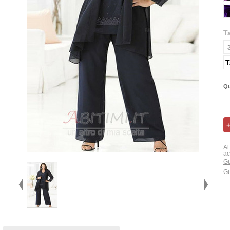
T
T
Qu
Al
ac
Gu
Gu