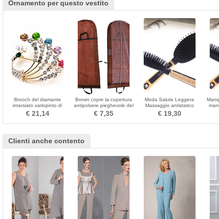
Ornamento per questo vestito
Brooch del diamante
Brown copre la copertura
Moda Salute Leggera
Manig
intarsiato variopinto di
antipolvere pieghevole del
Massaggio antistatico
mani
pavone di temperamento
sacchetto antipolvere del
Manico in legno Comb
massa
€ 21,14
€ 7,35
€ 19,30
doppio uso del Brown
Clienti anche contento