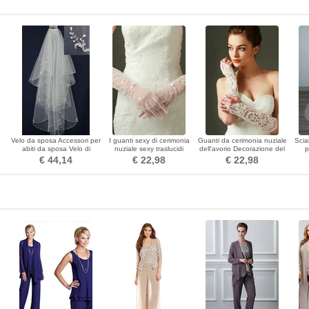
Velo da sposa Accessori per
I guanti sexy di cerimonia
Guanti da cerimonia nuziale
Scia
d
abiti da sposa Velo di
nuziale sexy traslucidi
dell'avorio Decorazione del
p
perline fatto a mano
hanno barrato il dito lungo
tessuto del merletto Caduta
€ 44,14
€ 22,98
€ 22,98
squisito
traslucida