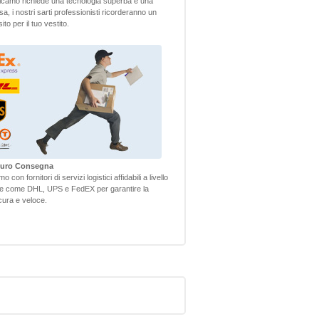
camo richiede una tecnologia superba e una
sa, i nostri sarti professionisti ricorderanno un
to per il tuo vestito.
icuro Consegna
 con fornitori di servizi logistici affidabili a livello
le come DHL, UPS e FedEX per garantire la
ura e veloce.