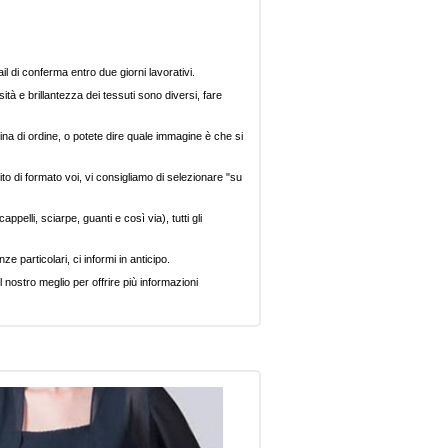
il di conferma entro due giorni lavorativi.
ità e brillantezza dei tessuti sono diversi, fare
ina di ordine, o potete dire quale immagine è che si
ito di formato voi, vi consigliamo di selezionare "su
pelli, sciarpe, guanti e così via), tutti gli
e particolari, ci informi in anticipo.
 nostro meglio per offrire più informazioni