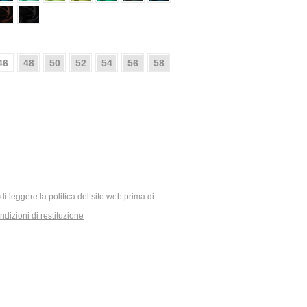
46
48
50
52
54
56
58
ia di leggere la politica del sito web prima di
dizioni di restituzione