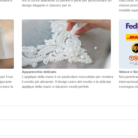
ondanti e
ore a cucire abilmente su perline e perle per perfezionare un
macchina. Ri
design elegante e classico per te.
visione preci
modello squisi
Apparecchio delicato
Veloce e S
er il tuo
L'applique della mano è un particolare mozzafiato per rendere
Noi partneramo
figurante
il vestito più attraente. Il design unico del vestito e la delicata
internaziona
 creare la
applique della mano vi daranno vestiti perfetti.
consegna sic