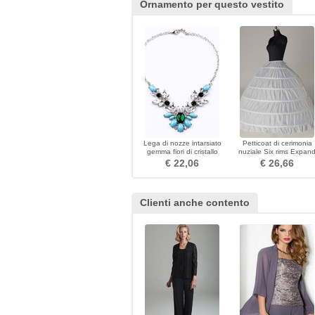
Ornamento per questo vestito
Lega di nozze intarsiato
Petticoat di cerimonia
gemma fiori di cristallo
nuziale Six rims Expan
collana & ciondolo
Width di stringa Vestito
€ 22,06
€ 26,66
pieno regolabile
Clienti anche contento