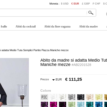
Moneta :
$ USD
€ EUR
£ GBP
₣ CHF
$ 
 ballo
Abiti da cocktail
Abiti da fiore ragazza
Abiti da madre
si adatta Medio Tuta Semplici Partito Piazza Maniche mezze
Abito da madre si adatta Medio Tut
Maniche mezze
#AB2201528
€ 111,25
Prezzo
EUR
Colore