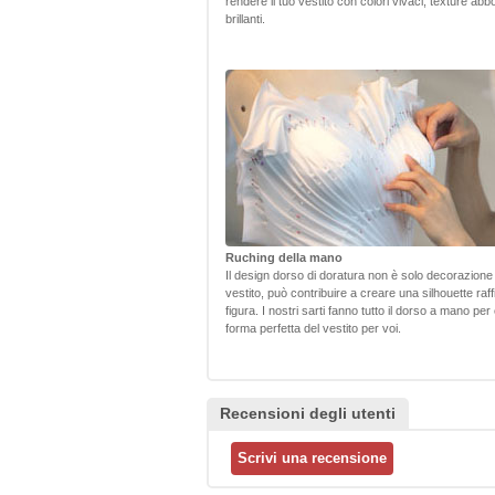
rendere il tuo vestito con colori vivaci, texture abb
brillanti.
Ruching della mano
Il design dorso di doratura non è solo decorazione p
vestito, può contribuire a creare una silhouette raf
figura. I nostri sarti fanno tutto il dorso a mano per
forma perfetta del vestito per voi.
Recensioni degli utenti