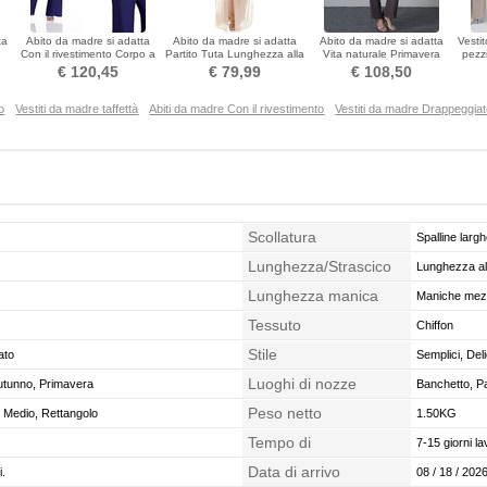
ta
Abito da madre si adatta
Abito da madre si adatta
Abito da madre si adatta
Vesti
Con il rivestimento Corpo a
Partito Tuta Lunghezza alla
Vita naturale Primavera
pezz
mela Delicato
caviglia
Formale Perline
€ 120,45
€ 79,99
€ 108,50
o
Vestiti da madre taffettà
Abiti da madre Con il rivestimento
Vestiti da madre Drappeggia
Scollatura
Spalline larg
Lunghezza/Strascico
Lunghezza all
Lunghezza manica
Maniche mez
Tessuto
Chiffon
Stile
ato
Semplici, Del
Luoghi di nozze
Autunno, Primavera
Banchetto, Pa
Peso netto
, Medio, Rettangolo
1.50KG
Tempo di
7-15 giorni la
confezionamento
Data di arrivo
i.
08 / 18 / 2026