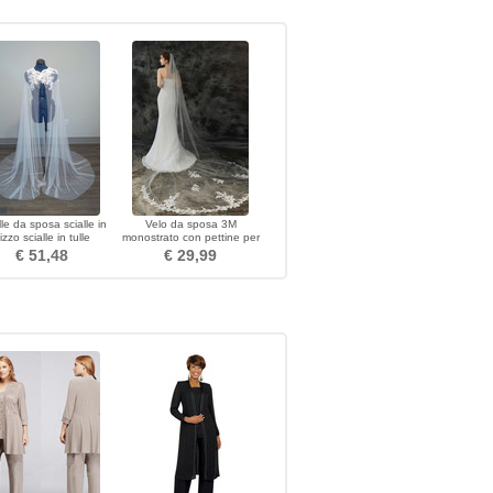
lle da sposa scialle in
Velo da sposa 3M
izzo scialle in tulle
monostrato con pettine per
capelli e velo di pizzo
€ 51,48
€ 29,99
delicato