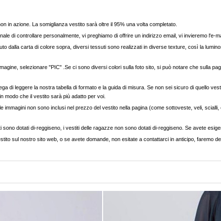
, non in azione. La somiglianza vestito sarà oltre il 95% una volta completato.
nale di controllare personalmente, vi preghiamo di offrire un indirizzo email, vi invieremo l'e-ma
to dalla carta di colore sopra, diversi tessuti sono realizzati in diverse texture, così la luminos
agine, selezionare "PIC" .Se ci sono diversi colori sulla foto sito, si può notare che sulla pag
ega di leggere la nostra tabella di formato e la guida di misura. Se non sei sicuro di quello vest
 in modo che il vestito sarà più adatto per voi.
e immagini non sono inclusi nel prezzo del vestito nella pagina (come sottoveste, veli, scialli, cap
ti sono dotati di-reggiseno, i vestiti delle ragazze non sono dotati di-reggiseno. Se avete esigenz
stito sul nostro sito web, o se avete domande, non esitate a contattarci in anticipo, faremo del