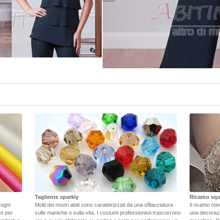
Tagliente sparkly
Ricamo squ
 ogni
Molti dei nostri abiti sono caratterizzati da una sfilacciatura
Il ricamo rei
ate per
sulle maniche o sulla vita. I costumi professionisti trascorrono
una decorazi