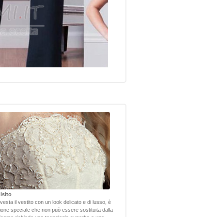
isito
nvesta il vestito con un look delicato e di lusso, è
one speciale che non può essere sostituita dalla