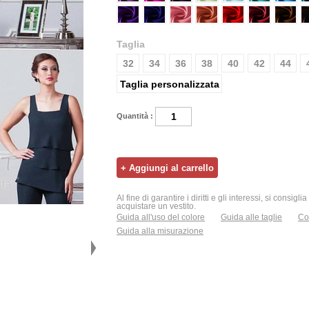
Taglia
32
34
36
38
40
42
44
Taglia personalizzata
Quantità :
Al fine di garantire i diritti e gli interessi, si consigl
acquistare un vestito.
Guida all'uso del colore
Guida alle taglie
Con
Guida alla misurazione