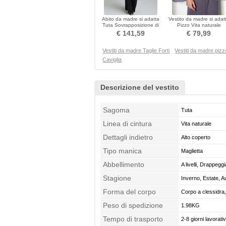
Abito da madre si adatta
Vestito da madre si adat
Tuta Sovrapposizione di
Pizzo Vita naturale
pizzo Drappeggiato
Lunghezza alla caviglia
€ 141,59
€ 79,99
Vestiti da madre Taglie Forti
Vestiti da madre pizz
Caviglia
Descrizione del vestito
Sagoma
Tuta
Linea di cintura
Vita naturale
Dettagli indietro
Alto coperto
Tipo manica
Maglietta
Abbellimento
A livelli, Drappeggi
Stagione
Inverno, Estate, 
Forma del corpo
Corpo a clessidra
Peso di spedizione
1.98KG
Tempo di trasporto
2-8 giorni lavorativ