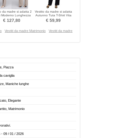
to da madre si adatta 2
Vestito da madre si adatta
i Moderno Lunghezza
Autunno Tuta T-Shirt Vita
alla caviglia
naturale
€ 127,80
€ 59,99
to
Vestiti da madre Matrimonio
Vestiti da madre
he, Piazza
a caviglia
ze, Maniche lunghe
icato, Elegante
rtito, Matrimonio
vorativi.
 - 09 / 01 / 2026