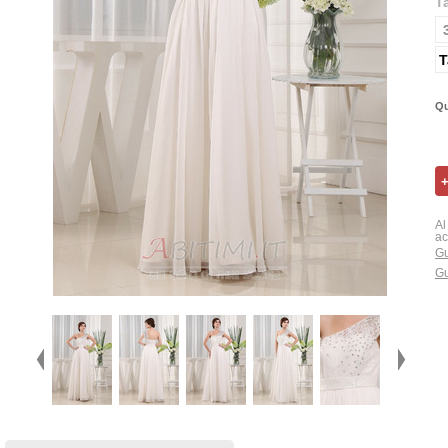
T
T
Qu
Al
ac
Gu
Gu