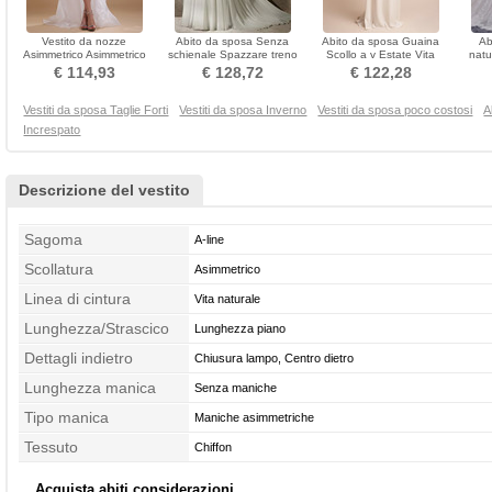
Vestito da nozze
Abito da sposa Senza
Abito da sposa Guaina
Ab
Asimmetrico Asimmetrico
schienale Spazzare treno
Scollo a v Estate Vita
natu
Senza maniche Corsetto
Maniche mezze Chiffon
naturale Senza maniche
Tul
€ 114,93
€ 128,72
€ 122,28
pieghettato
Vestiti da sposa Taglie Forti
Vestiti da sposa Inverno
Vestiti da sposa poco costosi
A
Increspato
Descrizione del vestito
Sagoma
A-line
Scollatura
Asimmetrico
Linea di cintura
Vita naturale
Lunghezza/Strascico
Lunghezza piano
Dettagli indietro
Chiusura lampo, Centro dietro
Lunghezza manica
Senza maniche
Tipo manica
Maniche asimmetriche
Tessuto
Chiffon
Acquista abiti considerazioni