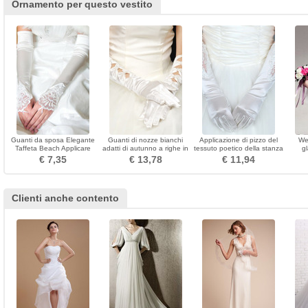
Ornamento per questo vestito
Guanti da sposa Elegante
Guanti di nozze bianchi
Applicazione di pizzo del
We
Taffeta Beach Applicare
adatti di autunno a righe in
tessuto poetico della stanza
g
Inverno
satin caldo
del partito dei guanti di
€ 7,35
€ 13,78
€ 11,94
cerimonia nuziale
Clienti anche contento