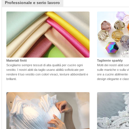
Professionale e serio lavoro
Materiali finiti
Tagliente sparkly
Scegliamo sempre tessuti di alta qualità per cucire ogni
Molti dei nostri abiti s
vestito. I nostri abiti da taglio usano abilità sofisticate per
sulle maniche o sulla v
rendere il tuo vestito con colori vivaci, texture abbondanti e
ore a cucire abilmente 
brillanti.
design elegante e class