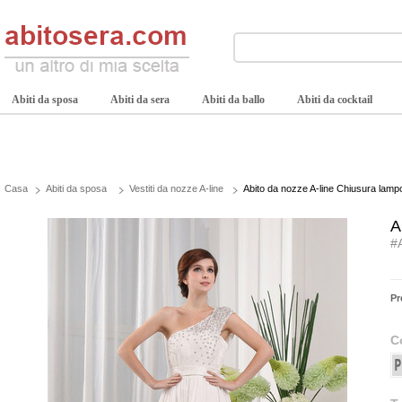
Abiti da sposa
Abiti da sera
Abiti da ballo
Abiti da cocktail
Casa
Abiti da sposa
Vestiti da nozze A-line
Abito da nozze A-line Chiusura lam
A
#
Pr
C