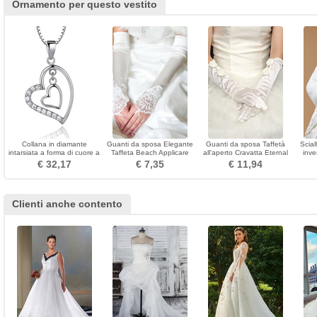
Ornamento per questo vestito
Collana in diamante
Guanti da sposa Elegante
Guanti da sposa Taffetà
Scia
intarsiata a forma di cuore a
Taffeta Beach Applicare
all'aperto Cravatta Eternal
inv
forma di cuore
Inverno
Bow
€ 32,17
€ 7,35
€ 11,94
Clienti anche contento