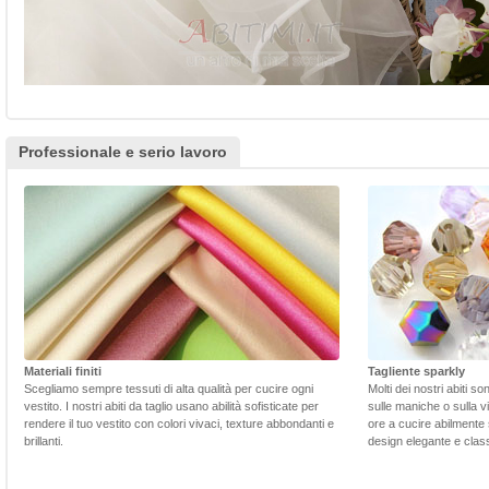
Professionale e serio lavoro
Materiali finiti
Tagliente sparkly
Scegliamo sempre tessuti di alta qualità per cucire ogni
Molti dei nostri abiti s
vestito. I nostri abiti da taglio usano abilità sofisticate per
sulle maniche o sulla v
rendere il tuo vestito con colori vivaci, texture abbondanti e
ore a cucire abilmente 
brillanti.
design elegante e class