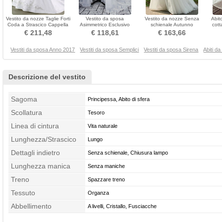
Vestito da nozze Taglie Forti
Vestito da sposa
Vestito da nozze Senza
Abit
Coda a Strascico Cappella
Asimmetrico Esclusivo
schienale Autunno
cott
Centro dietro
Bianca Senza maniche
Drappeggiato Lunghezza
€ 211,48
€ 118,61
€ 163,66
Spiaggia
piano
Vestiti da sposa Anno 2017
Vestiti da sposa Semplici
Vestiti da sposa Sirena
Abiti d
Descrizione del vestito
Sagoma
Principessa, Abito di sfera
Scollatura
Tesoro
Linea di cintura
Vita naturale
Lunghezza/Strascico
Lungo
Dettagli indietro
Senza schienale, Chiusura lampo
Lunghezza manica
Senza maniche
Treno
Spazzare treno
Tessuto
Organza
Abbellimento
A livelli, Cristallo, Fusciacche