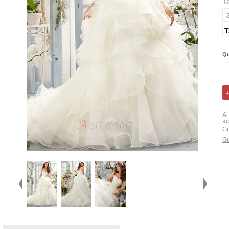
T
T
Qu
Al
ac
Gu
Gu