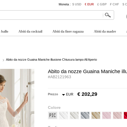
Moneta :
$ USD
€ EUR
£ GBP
₣ CHF
$ 
 ballo
Abiti da cocktail
Abiti da fiore ragazza
Abiti da madre
Abito da nozze Guaina Maniche illusione Chiusura lampo All Aperto
Abito da nozze Guaina Maniche ill
#AB2121963
€ 202,29
Prezzo
EUR
Colore