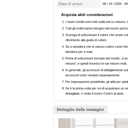
confezionamento
Data di arrivo
08 / 15 / 2026 - 08
Acquista abiti considerazioni
I nostri vestiti sono tutti realizzati su misura
Tutti gli ordini hanno bisogno del nostro perso
Si prega di selezionare il colore che avete volu
riferimento alla guida di colore.
Se si desidera che lo stesso colore come l'imm
desidera per e-mail.
Prima di selezionare formato del vestito, si pr
misura", e quindi Inserisci le tue misure reali,
In generale, gli accessori di abbigliamento sull
accessori sono venduti separatamente.
Per impostazione predefinita, gli abiti per adul
Se è la prima volta per voi di acquistare un ve
dettagliate, o visita il nostro Centro di aiuto.
Dettaglio delle immagini