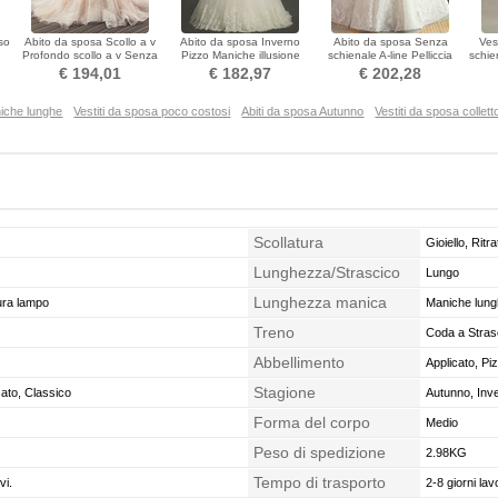
so
Abito da sposa Scollo a v
Abito da sposa Inverno
Abito da sposa Senza
Ves
Profondo scollo a v Senza
Pizzo Maniche illusione
schienale A-line Pelliccia
schie
e
maniche Applicato
Elegante Vita naturale
Lunghezza piano
Co
€ 194,01
€ 182,97
€ 202,28
niche lunghe
Vestiti da sposa poco costosi
Abiti da sposa Autunno
Vestiti da sposa collet
Scollatura
Gioiello, Ritr
Lunghezza/Strascico
Lungo
Lunghezza manica
ura lampo
Maniche lung
Treno
Coda a Stras
Abbellimento
Applicato, Pi
Stagione
cato, Classico
Autunno, Inv
Forma del corpo
Medio
Peso di spedizione
2.98KG
Tempo di trasporto
vi.
2-8 giorni lavo