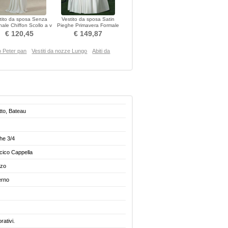
tito da sposa Senza
Vestito da sposa Satin
nale Chiffon Scollo a v
Pieghe Primavera Formale
rsetto pieghettato
Maniche corte
€ 120,45
€ 149,87
to Peter pan
Vestiti da nozze Lungo
Abiti da
atto, Bateau
he 3/4
cico Cappella
zzo
erno
rativi.