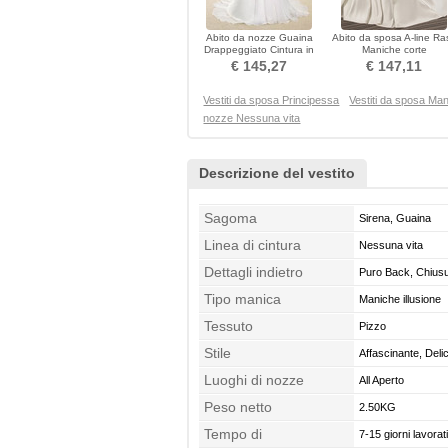
Abito da nozze Guaina
Abito da sposa A-line Ra
Drappeggiato Cintura in
Maniche corte
rilievo Spiaggia
Drappeggiato Allacciar
€ 145,27
€ 147,11
Vestiti da sposa Principessa
Vestiti da sposa Ma
nozze Nessuna vita
Descrizione del vestito
Sagoma
Sirena, Guaina
Linea di cintura
Nessuna vita
Dettagli indietro
Puro Back, Chius
Tipo manica
Maniche illusione
Tessuto
Pizzo
Stile
Affascinante, Deli
Luoghi di nozze
All Aperto
Peso netto
2.50KG
Tempo di
7-15 giorni lavorati