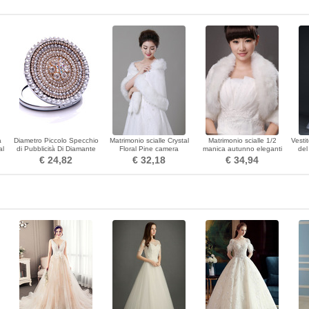
à
Diametro Piccolo Specchio
Matrimonio scialle Crystal
Matrimonio scialle 1/2
Vesti
al
di Pubblicità Di Diamante
Floral Pine camera
manica autunno eleganti
del
Intarsiato Di Grado Di
romantica
piume Tinkerbell
lu
€ 24,82
€ 32,18
€ 34,94
Grado Di Grado