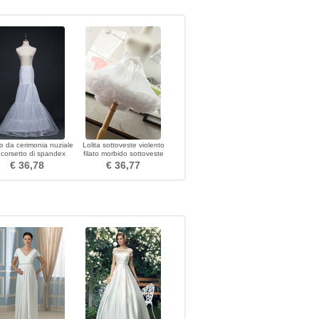
to da cerimonia nuziale
Lolita sottoveste violento
 corsetto di spandex
filato morbido sottoveste
nga del petticoat di
disossata gonna cosplay
€ 36,78
€ 36,77
cerimonia nuziale
lunghezza 45 cm