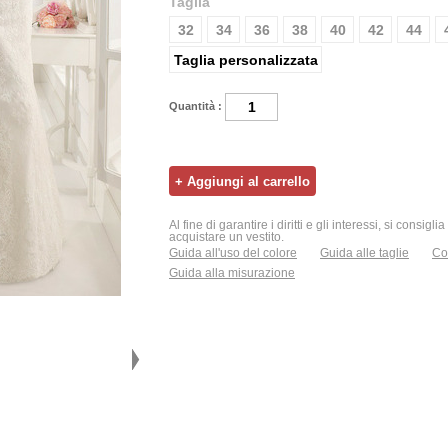
Taglia
32
34
36
38
40
42
44
Taglia personalizzata
Quantità :
Al fine di garantire i diritti e gli interessi, si consigl
acquistare un vestito.
Guida all'uso del colore
Guida alle taglie
Con
Guida alla misurazione