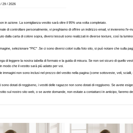
 / 29 / 2026
, non in azione. La somiglianza vestito sarà oltre il 95% una volta completato.
nale di controllare personalmente, vi preghiamo di offrire un indirizzo email, vi invieremo l'e-ma
to dalla carta di colore sopra, diversi tessuti sono realizzati in diverse texture, così la luminos
agine, selezionare "PIC" .Se ci sono diversi colori sulla foto sito, si può notare che sulla pag
ega di leggere la nostra tabella di formato e la guida di misura. Se non sei sicuro di quello vest
 in modo che il vestito sarà più adatto per voi.
e immagini non sono inclusi nel prezzo del vestito nella pagina (come sottoveste, veli, scialli, cap
ti sono dotati di-reggiseno, i vestiti delle ragazze non sono dotati di-reggiseno. Se avete esigenz
stito sul nostro sito web, o se avete domande, non esitate a contattarci in anticipo, faremo del