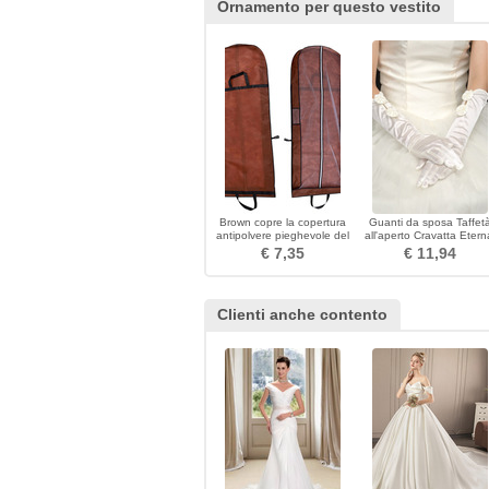
Ornamento per questo vestito
Brown copre la copertura
Guanti da sposa Taffet
antipolvere pieghevole del
all'aperto Cravatta Etern
sacchetto antipolvere del
Bow
€ 7,35
€ 11,94
doppio uso del Brown
Clienti anche contento