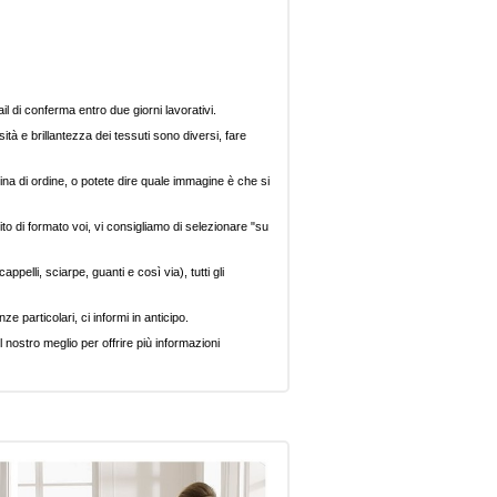
il di conferma entro due giorni lavorativi.
ità e brillantezza dei tessuti sono diversi, fare
ina di ordine, o potete dire quale immagine è che si
ito di formato voi, vi consigliamo di selezionare "su
pelli, sciarpe, guanti e così via), tutti gli
e particolari, ci informi in anticipo.
 nostro meglio per offrire più informazioni