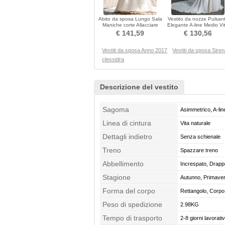
Abito da sposa Lungo Sala
Vestito da nozze Pulsan
Maniche corte Allacciare
Elegante A-line Medio Vi
Vita naturale
naturale
€ 141,59
€ 130,56
Vestiti da sposa Anno 2017
Vestiti da sposa Sire
clessidra
Descrizione del vestito
Sagoma
Asimmetrico, A-lin
Linea di cintura
Vita naturale
Dettagli indietro
Senza schienale
Treno
Spazzare treno
Abbellimento
Increspato, Drappe
Stagione
Autunno, Primaver
Forma del corpo
Rettangolo, Corpo
Peso di spedizione
2.98KG
Tempo di trasporto
2-8 giorni lavorativ