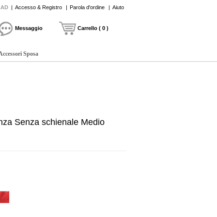
CAD
|
Accesso & Registro
|
Parola d'ordine
|
Aiuto
Messaggio
Carrello ( 0 )
Accessori Sposa
anza Senza schienale Medio