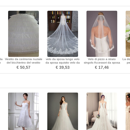
da
Vestito da cerimonia nuziale
velo da sposa lungo velo
Velo di pizzo a strato
La do
o
del bicchierino del vestito
da sposa squisito velo da
singolo Accessori da sposa
pe
o
lungo sei bordi vita elastica
sposa grande velo di coda
velo da sposa corto da 1,5
cor
€ 50,57
€ 39,53
€ 17,46
dell'annata
metri