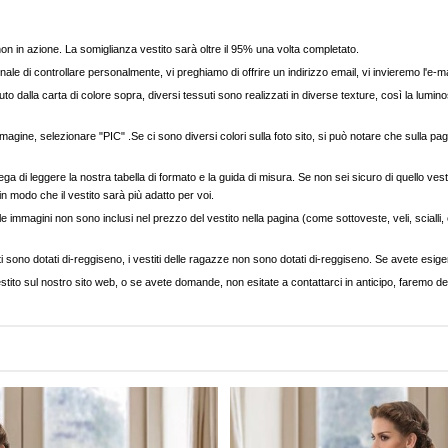
, non in azione. La somiglianza vestito sarà oltre il 95% una volta completato.
nale di controllare personalmente, vi preghiamo di offrire un indirizzo email, vi invieremo l'e-ma
to dalla carta di colore sopra, diversi tessuti sono realizzati in diverse texture, così la luminos
agine, selezionare "PIC" .Se ci sono diversi colori sulla foto sito, si può notare che sulla pag
ega di leggere la nostra tabella di formato e la guida di misura. Se non sei sicuro di quello vest
 in modo che il vestito sarà più adatto per voi.
e immagini non sono inclusi nel prezzo del vestito nella pagina (come sottoveste, veli, scialli, cap
ti sono dotati di-reggiseno, i vestiti delle ragazze non sono dotati di-reggiseno. Se avete esigenz
stito sul nostro sito web, o se avete domande, non esitate a contattarci in anticipo, faremo del