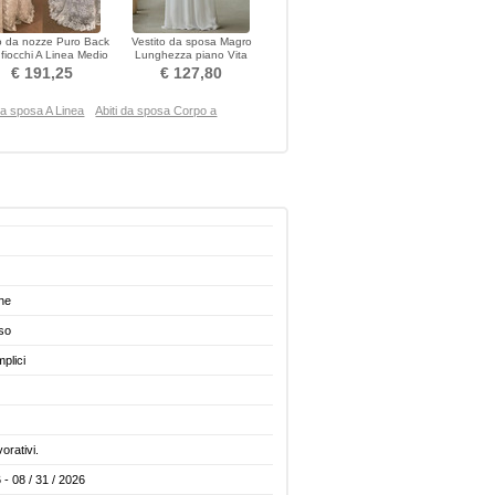
o da nozze Puro Back
Vestito da sposa Magro
fiocchi A Linea Medio
Lunghezza piano Vita
Vita naturale
naturale Sovrapposizione di
€ 191,25
€ 127,80
pizzo
 da sposa A Linea
Abiti da sposa Corpo a
he
so
plici
vorativi.
 - 08 / 31 / 2026