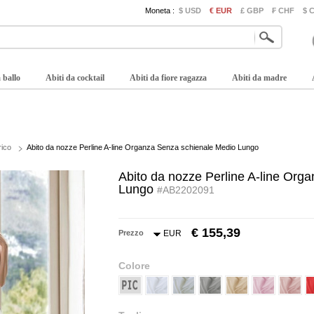
Moneta :
$ USD
€ EUR
£ GBP
₣ CHF
$ 
 ballo
Abiti da cocktail
Abiti da fiore ragazza
Abiti da madre
rico
Abito da nozze Perline A-line Organza Senza schienale Medio Lungo
Abito da nozze Perline A-line Org
Lungo
#AB2202091
€ 155,39
Prezzo
EUR
Colore