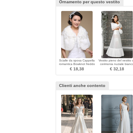
Ornamento per questo vestito
Scialle da sposa Cappella
Vestito pieno del vestito 
romantica Bowknot freddo
cerimonia nuziale bianc
senza maniche
del bicromato di potassi
€ 18,38
€ 32,18
dell'annata
Clienti anche contento