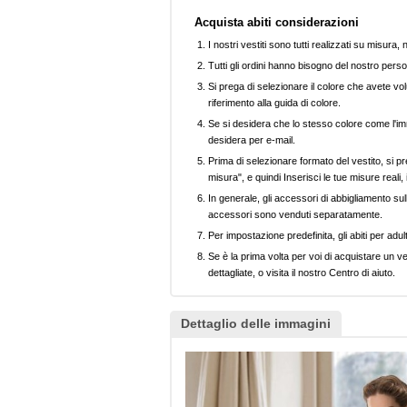
Acquista abiti considerazioni
I nostri vestiti sono tutti realizzati su misura
Tutti gli ordini hanno bisogno del nostro perso
Si prega di selezionare il colore che avete volu
riferimento alla guida di colore.
Se si desidera che lo stesso colore come l'imm
desidera per e-mail.
Prima di selezionare formato del vestito, si pr
misura", e quindi Inserisci le tue misure reali,
In generale, gli accessori di abbigliamento sull
accessori sono venduti separatamente.
Per impostazione predefinita, gli abiti per adul
Se è la prima volta per voi di acquistare un ve
dettagliate, o visita il nostro Centro di aiuto.
Dettaglio delle immagini