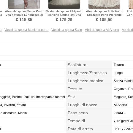
te
Abito da sposa Medio Pizzo
Vestito da sposa All Aperto
Abito da sposa Tulle Pizzo
Abit
ta
Vita naturale Lunghezza al
Maniche lunghe 3/4 Vita
Spazzare treno Profondo
Con 
ginocchio
naturale Spazzola Treno
scollo a v
€ 115,85
€ 179,29
€ 165,50
na
Vestiti da sposa Maniche corte
Vestiti da sposa Satin
Abiti da sposa All Aperto
Vestiti
Scollatura
e
Tesoro
Lunghezza/Strascico
Lungo
Lunghezza manica
Senza manic
Tessuto
Organza, Ra
Stile
ggiato, Perline, Pick-up, Increspato a festoni
Elegante, Sem
Luoghi di nozze
a, Inverno, Estate
All Aperto
Peso netto
 a clessidra, Medio
2.50KG
Tempo di
7-15 giorni la
confezionamento
Data di arrivo
i.
08 / 17 / 2026