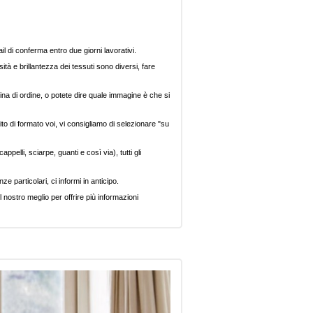
il di conferma entro due giorni lavorativi.
ità e brillantezza dei tessuti sono diversi, fare
ina di ordine, o potete dire quale immagine è che si
ito di formato voi, vi consigliamo di selezionare "su
pelli, sciarpe, guanti e così via), tutti gli
e particolari, ci informi in anticipo.
 nostro meglio per offrire più informazioni