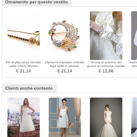
Ornamento per questo vestito
Pin di placcatura Vendita
Diamante intarsiato colorato
Gonna di autunno dei
matri
calda Cherry Women
lega spilla in pavone
guanti di cerimonia nuziale
mod
Brooch
del tessuto del merletto di
man
€ 21,14
€ 21,14
€ 12,86
fascino
Clienti anche contento