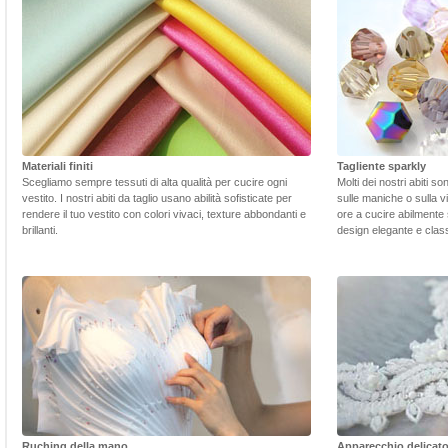
Materiali finiti
Tagliente sparkly
Scegliamo sempre tessuti di alta qualità per cucire ogni
Molti dei nostri abiti s
vestito. I nostri abiti da taglio usano abilità sofisticate per
sulle maniche o sulla v
rendere il tuo vestito con colori vivaci, texture abbondanti e
ore a cucire abilmente 
brillanti.
design elegante e class
Ruching della mano
Apparecchio delicat