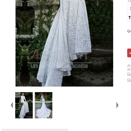
T
T
Qu
Al
ac
Gu
Gu