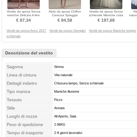
Vestito da sposa Senza
Abito da sposa Chiffon
Vestito da sposa Senza
Ab
maniche Delicato A-line
Cavezza Spiaggia
schienale Maniche cotta
natur
Primavera Lunghezza al
Lunghezza al ginocchio
Spalla di rugiada
cort
€ 87,34
€ 84,58
€ 197,68
ginocchio
Vestiti da sposa Anno 2017
Vestiti da sposa Semplici
Vestiti da sposa Maniche lunghe
schienale
Descrizione del vestito
Sagoma
Sirena
Linea di cintura
Vita naturale
Dettagli indietro
Chiusura lampo, Senza schienale
Tipo manica
Maniche illusione
Tessuto
Pizzo
Stile
Annata
Luoghi di nozze
All Aperto, Sala
Peso di spedizione
2.98KG
Tempo di trasporto
2-8 giorni lavorativi.