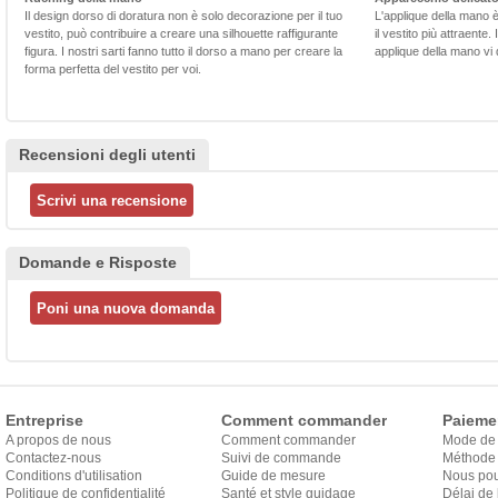
Il design dorso di doratura non è solo decorazione per il tuo
L'applique della mano 
vestito, può contribuire a creare una silhouette raffigurante
il vestito più attraente.
figura. I nostri sarti fanno tutto il dorso a mano per creare la
applique della mano vi d
forma perfetta del vestito per voi.
Recensioni degli utenti
Domande e Risposte
Entreprise
Comment commander
Paieme
A propos de nous
Comment commander
Mode de
Contactez-nous
Suivi de commande
Méthode 
Conditions d'utilisation
Guide de mesure
Nous pou
Politique de confidentialité
Santé et style guidage
Délai de 