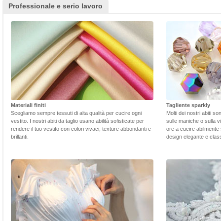
Professionale e serio lavoro
Materiali finiti
Tagliente sparkly
Scegliamo sempre tessuti di alta qualità per cucire ogni
Molti dei nostri abiti s
vestito. I nostri abiti da taglio usano abilità sofisticate per
sulle maniche o sulla v
rendere il tuo vestito con colori vivaci, texture abbondanti e
ore a cucire abilmente 
brillanti.
design elegante e class