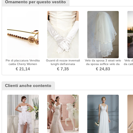
Ornamento per questo vestito
Pin di placcatura Vendita
Guanti di nozze invernali
Velo da sposa 3 strati velo
Velo d
calda Cherry Women
lunghi dell'annata
da sposa soffice velo da
da cat
Brooch
dell'annata calda della
sposa velo corto
acce
€ 21,14
€ 7,35
€ 24,83
chiesa calda
Clienti anche contento