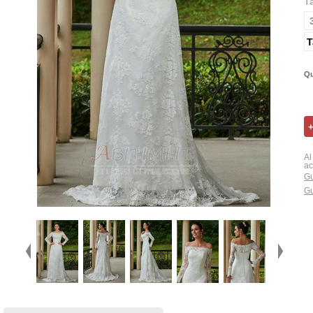
T
T
Qu
Al
ac
Gu
Gu