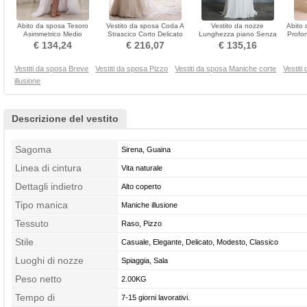
Abito da sposa Tesoro
Vestito da sposa Coda A
Vestito da nozze
Abito 
Asimmetrico Medio
Strascico Corto Delicato
Lunghezza piano Senza
Profon
Informale Senza maniche
Maniche lunghe
maniche Profondo scollo a
€ 134,24
€ 216,07
€ 135,16
v
Vestiti da sposa Breve
Vestiti da sposa Pizzo
Vestiti da sposa Maniche corte
Vestiti
illusione
Descrizione del vestito
Sagoma
Sirena, Guaina
Linea di cintura
Vita naturale
Dettagli indietro
Alto coperto
Tipo manica
Maniche illusione
Tessuto
Raso, Pizzo
Stile
Casuale, Elegante, Delicato, Modesto, Classico
Luoghi di nozze
Spiaggia, Sala
Peso netto
2.00KG
Tempo di
7-15 giorni lavorativi.