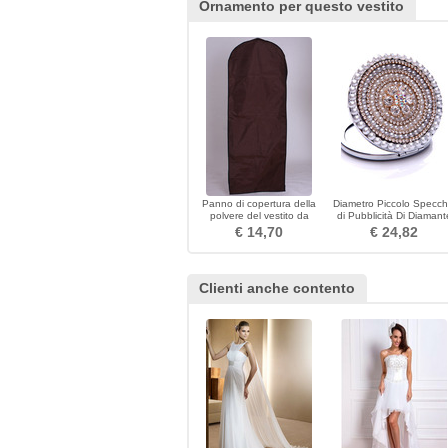
Ornamento per questo vestito
Panno di copertura della
Diametro Piccolo Specch
polvere del vestito da
di Pubblicità Di Diamant
cerimonia marrone che
Intarsiato Di Grado Di
€ 14,70
€ 24,82
appende vestito da
Grado Di Grado
cerimonia
Clienti anche contento