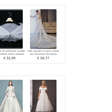
le di cerimonia nuziale
Velo squisito in pizzo velato
veless estivo astratto
per accessori da sposa
tto floreale di cristallo
€ 22,99
€ 36,77