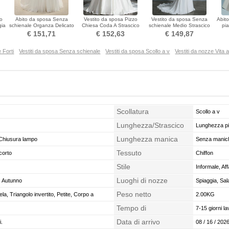
o
Abito da sposa Senza
Vestito da sposa Pizzo
Vestito da sposa Senza
Abit
gia
schienale Organza Delicato
Chiesa Coda A Strascico
schienale Medio Strascico
pia
Vita naturale
Corto Scollo a v
spazzata Sexy
All
€ 151,71
€ 152,63
€ 149,87
e Forti
Vestiti da sposa Senza schienale
Vestiti da sposa Scollo a v
Vestiti da nozze Vita a
Scollatura
Scollo a v
Lunghezza/Strascico
Lunghezza p
Lunghezza manica
Chiusura lampo
Senza manic
Tessuto
corto
Chiffon
Stile
Informale, Af
Luoghi di nozze
, Autunno
Spiaggia, Sal
Peso netto
a, Triangolo invertito, Petite, Corpo a
2.00KG
edio
Tempo di
7-15 giorni la
confezionamento
Data di arrivo
i.
08 / 16 / 2026