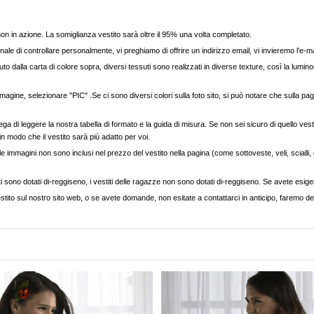
, non in azione. La somiglianza vestito sarà oltre il 95% una volta completato.
nale di controllare personalmente, vi preghiamo di offrire un indirizzo email, vi invieremo l'e-ma
to dalla carta di colore sopra, diversi tessuti sono realizzati in diverse texture, così la luminos
agine, selezionare "PIC" .Se ci sono diversi colori sulla foto sito, si può notare che sulla pag
ega di leggere la nostra tabella di formato e la guida di misura. Se non sei sicuro di quello vest
 in modo che il vestito sarà più adatto per voi.
e immagini non sono inclusi nel prezzo del vestito nella pagina (come sottoveste, veli, scialli, cap
ti sono dotati di-reggiseno, i vestiti delle ragazze non sono dotati di-reggiseno. Se avete esigenz
stito sul nostro sito web, o se avete domande, non esitate a contattarci in anticipo, faremo del