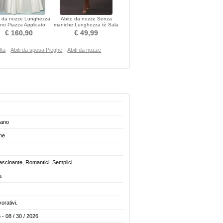
o da nozze Lunghezza
Abito da nozze Senza
no Piazza Applicato
maniche Lunghezza tè Sala
acciare Vita naturale
Spalla di rugiada
€ 160,90
€ 49,99
lta
Abiti da sposa Pieghe
Abiti da nozze
iano
he
fascinante, Romantici, Semplici
a
vorativi.
 - 08 / 30 / 2026