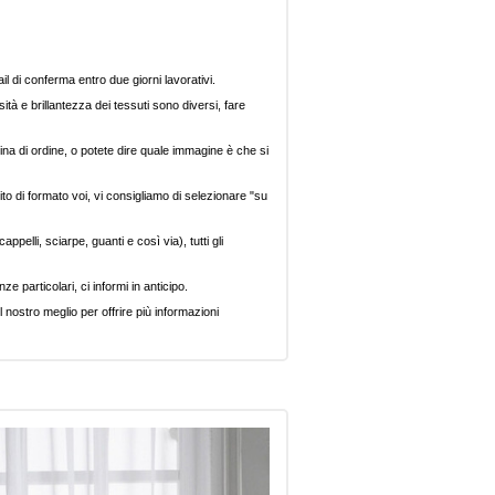
il di conferma entro due giorni lavorativi.
ità e brillantezza dei tessuti sono diversi, fare
ina di ordine, o potete dire quale immagine è che si
ito di formato voi, vi consigliamo di selezionare "su
pelli, sciarpe, guanti e così via), tutti gli
e particolari, ci informi in anticipo.
 nostro meglio per offrire più informazioni