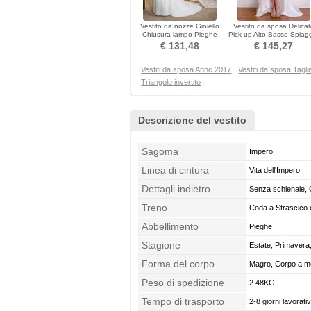
Vestito da nozze Gioiello
Vestito da sposa Delicat
Chiusura lampo Pieghe
Pick-up Alto Basso Spiag
Guaina Medio Chiffon
Vita naturale
€ 131,48
€ 145,27
Vestiti da sposa Anno 2017
Vestiti da sposa Tagli
Triangolo invertito
Descrizione del vestito
Sagoma
Impero
Linea di cintura
Vita dell'Impero
Dettagli indietro
Senza schienale, 
Treno
Coda a Strascico 
Abbellimento
Pieghe
Stagione
Estate, Primavera
Forma del corpo
Magro, Corpo a mel
Peso di spedizione
clessidra, Pera, M
2.48KG
Tempo di trasporto
2-8 giorni lavorativ