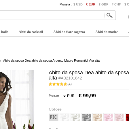
Moneta :
$ USD
€ EUR
£ GBP
₣ CHF
$ 
 ballo
Abiti da cocktail
Abiti da fiore ragazza
Abiti da madre
Abito da sposa Dea abito da sposa Argento Magro Romantici Vita alta
Abito da sposa Dea abito da sposa
alta
#AB2101842
(4)
€ 99,99
Prezzo
EUR
Colore