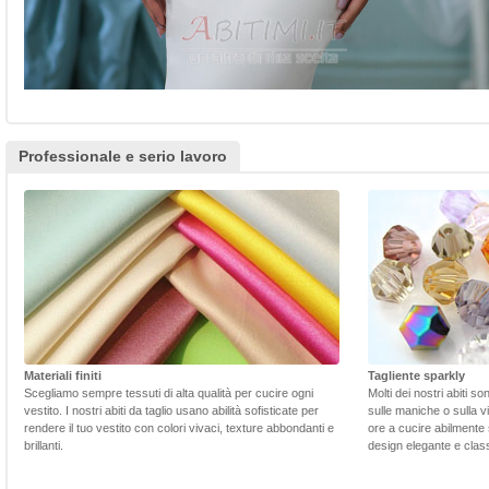
Professionale e serio lavoro
Materiali finiti
Tagliente sparkly
Scegliamo sempre tessuti di alta qualità per cucire ogni
Molti dei nostri abiti s
vestito. I nostri abiti da taglio usano abilità sofisticate per
sulle maniche o sulla v
rendere il tuo vestito con colori vivaci, texture abbondanti e
ore a cucire abilmente 
brillanti.
design elegante e class