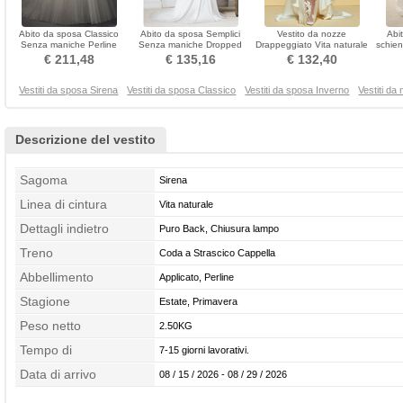
Abito da sposa Classico
Abito da sposa Semplici
Vestito da nozze
Abi
Senza maniche Perline
Senza maniche Dropped
Drappeggiato Vita naturale
schien
Pavimento A-line
Waist Perline Coda a
Raso Sala Bateau Medio
€ 211,48
€ 135,16
€ 132,40
Strascico Cappella
Vestiti da sposa Sirena
Vestiti da sposa Classico
Vestiti da sposa Inverno
Vestiti da
Descrizione del vestito
Sagoma
Sirena
Linea di cintura
Vita naturale
Dettagli indietro
Puro Back, Chiusura lampo
Treno
Coda a Strascico Cappella
Abbellimento
Applicato, Perline
Stagione
Estate, Primavera
Peso netto
2.50KG
Tempo di
7-15 giorni lavorativi.
confezionamento
Data di arrivo
08 / 15 / 2026 - 08 / 29 / 2026