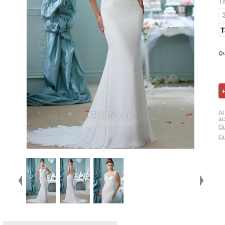
T
T
Qu
Al
ac
Gu
Gu