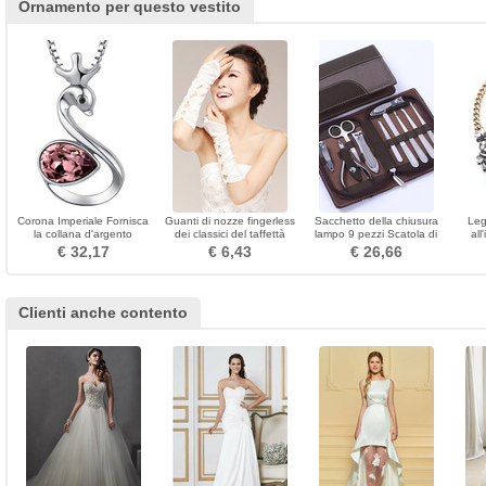
Ornamento per questo vestito
Corona Imperiale Fornisca
Guanti di nozze fingerless
Sacchetto della chiusura
Leg
la collana d'argento
dei classici del taffettà
lampo 9 pezzi Scatola di
all
all'ingrosso delle donne del
lunga classica di spessore
chiod dell'acciaio di festival
€ 32,17
€ 6,43
€ 26,66
fumetto
Clienti anche contento