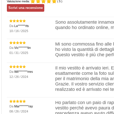
Valutazione media:
( 5 )
Sono assolutamente innamora
Da
La******rts
quando ho ordinato online, ma
10 / 16 / 2025
Mi sono commossa fino alle l
Da
Vic*******tin
ho visto la quantità di dettagl
01 / 31 / 2025
Questo vestito è più che perfe
Il mio vestito è arrivato ieri.
Da
Wil*******rres
esattamente come la foto sul
12 / 26 / 2024
per il matrimonio della mia a
Grazie. Il vostro servizio clien
realizzato ed è arrivato nei t
Ho parlato con un paio di ra
Da
Mar*******ray
vestito perché avevo paura di
08 / 26 / 2024
precedenza avevo avuto diffico