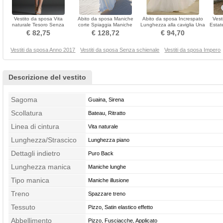
Vestito da sposa Vita
Abito da sposa Maniche
Abito da sposa Increspato
Vest
naturale Tesoro Senza
corte Spiaggia Maniche
Lunghezza alla caviglia Una
Estat
maniche Organza Breve
cotta Coda A Strascico
spalla Centro dietro
S
€ 82,75
€ 128,72
€ 94,70
Cappella
Vestiti da sposa Anno 2017
Vestiti da sposa Senza schienale
Vestiti da sposa Impero
Descrizione del vestito
Sagoma
Guaina, Sirena
Scollatura
Bateau, Ritratto
Linea di cintura
Vita naturale
Lunghezza/Strascico
Lunghezza piano
Dettagli indietro
Puro Back
Lunghezza manica
Maniche lunghe
Tipo manica
Maniche illusione
Treno
Spazzare treno
Tessuto
Pizzo, Satin elastico effetto
Abbellimento
Pizzo, Fusciacche, Applicato