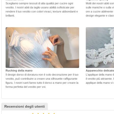
Scegliamo sempre tessuti di alta qualità per cucire ogni
Molti dei nostri abiti s
vestito. I nostri abiti da taglio usano abilità sofisticate per
sulle maniche o sulla v
rendere il tuo vestito con colori vivaci, texture abbondanti e
ore a cucire abilmente 
brillanti.
design elegante e class
Ruching della mano
Apparecchio delicat
Il design dorso di doratura non è solo decorazione per il tuo
L'applique della mano 
vestito, può contribuire a creare una silhouette raffigurante
il vestito più attraente.
figura. I nostri sarti fanno tutto il dorso a mano per creare la
applique della mano vi d
forma perfetta del vestito per voi.
Recensioni degli utenti