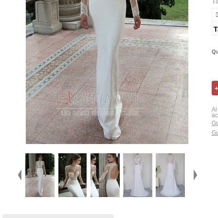
T
T
Qu
Al
ac
Gu
Gu