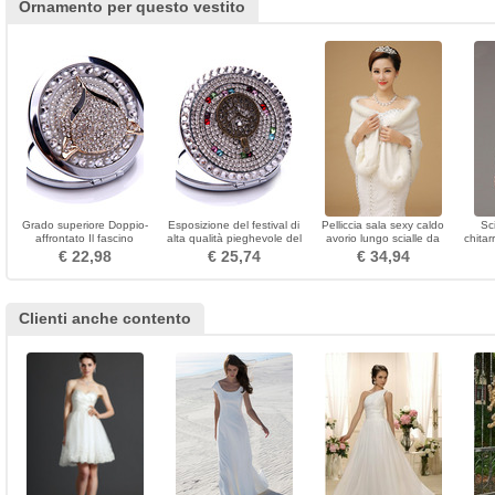
Ornamento per questo vestito
Grado superiore Doppio-
Esposizione del festival di
Pelliccia sala sexy caldo
Sc
affrontato Il fascino
alta qualità pieghevole del
avorio lungo scialle da
chitar
pieghevole Inlaid diamante
cerchio e vendita del
sposa
€ 22,98
€ 25,74
€ 34,94
Piccolo specchio
pettine
Clienti anche contento