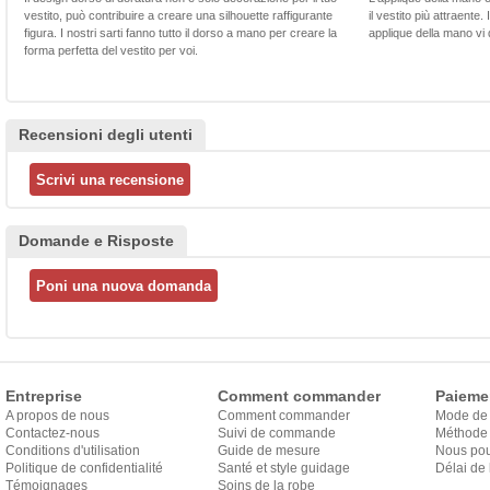
vestito, può contribuire a creare una silhouette raffigurante
il vestito più attraente.
figura. I nostri sarti fanno tutto il dorso a mano per creare la
applique della mano vi d
forma perfetta del vestito per voi.
Recensioni degli utenti
Domande e Risposte
Entreprise
Comment commander
Paieme
A propos de nous
Comment commander
Mode de
Contactez-nous
Suivi de commande
Méthode 
Conditions d'utilisation
Guide de mesure
Nous pou
Politique de confidentialité
Santé et style guidage
Délai de 
Témoignages
Soins de la robe