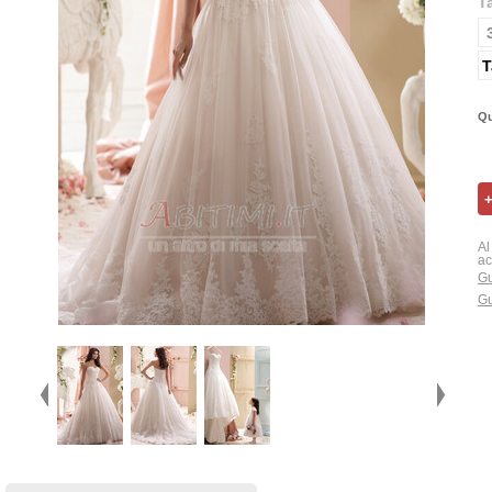
T
T
Qu
Al
ac
Gu
Gu