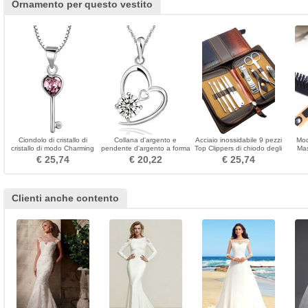
Ornamento per questo vestito
Ciondolo di cristallo di
Collana d'argento e
Acciaio inossidabile 9 pezzi
Mod
cristallo di modo Charming
pendente d'argento a forma
Top Clippers di chiodo degli
Mas
Ciondolo di cristallo
di cuore viola delle donne
uomini di elaborazione di
Man
€ 25,74
€ 20,22
€ 25,74
grado superiore
Clienti anche contento