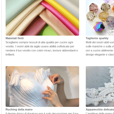
Materiali finiti
Tagliente sparkly
Scegliamo sempre tessuti di alta qualità per cucire ogni
Molti dei nostri abiti s
vestito. I nostri abiti da taglio usano abilità sofisticate per
sulle maniche o sulla v
rendere il tuo vestito con colori vivaci, texture abbondanti e
ore a cucire abilmente 
brillanti.
design elegante e class
Ruching della mano
Apparecchio delicat
Il design dorso di doratura non è solo decorazione per il tuo
L'applique della mano 