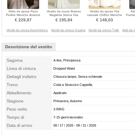
Abito da sposa Pizzo
Vestito da nozze Bateau
Vestito da sposa Vita
Abi
Perline Maniche illusione
Maglietta Sirena Vita
naturale Chiffon Maniche
Formal
Senza maniche Stretto
naturale Spiaggia
mezze Increspato
Magli
€ 229,87
€ 195,84
€ 148,03
Vestiti da sposa Asimmetrico
Vestiti da sposa Guaina
Vestiti da sposa Tulle
Abiti da
Descrizione del vestito
Sagoma
A-line, Principessa
Linea di cintura
Dropped Waist
Dettagli indietro
Chiusura lampo, Senza schienale
Treno
Coda a Strascico Cappella
Abbellimento
Applicato
Stagione
Primavera, Autunno
Peso netto
3.00KG
Tempo di
7-15 giorni lavorativi.
confezionamento
Data di arrivo
08 / 17 / 2026 - 08 / 31 / 2026