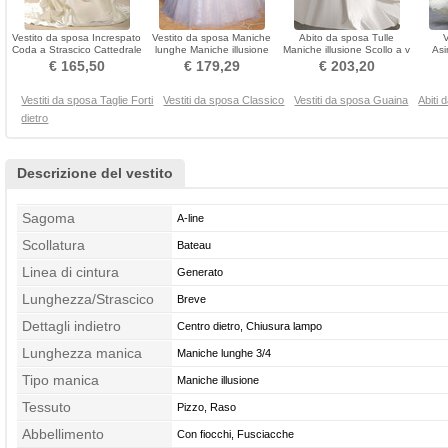
Vestito da sposa Increspato
Vestito da sposa Maniche
Abito da sposa Tulle
Coda a Strascico Cattedrale
lunghe Maniche illusione
Maniche illusione Scollo a v
Asi
Senza maniche
Sexy A-line
Puro Back A-line
Sovr
€ 165,50
€ 179,29
€ 203,20
Vestiti da sposa Taglie Forti
Vestiti da sposa Classico
Vestiti da sposa Guaina
Abiti 
dietro
Descrizione del vestito
Sagoma
A-line
Scollatura
Bateau
Linea di cintura
Generato
Lunghezza/Strascico
Breve
Dettagli indietro
Centro dietro, Chiusura lampo
Lunghezza manica
Maniche lunghe 3/4
Tipo manica
Maniche illusione
Tessuto
Pizzo, Raso
Abbellimento
Con fiocchi, Fusciacche