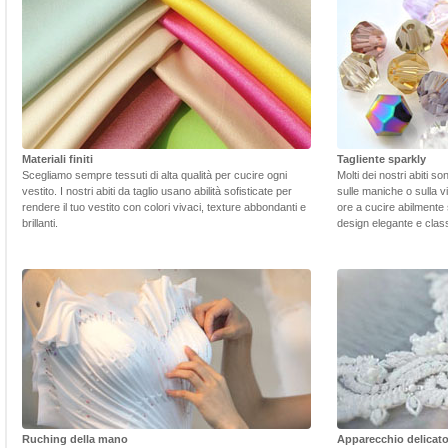
Materiali finiti
Tagliente sparkly
Scegliamo sempre tessuti di alta qualità per cucire ogni
Molti dei nostri abiti s
vestito. I nostri abiti da taglio usano abilità sofisticate per
sulle maniche o sulla v
rendere il tuo vestito con colori vivaci, texture abbondanti e
ore a cucire abilmente 
brillanti.
design elegante e class
Ruching della mano
Apparecchio delicat