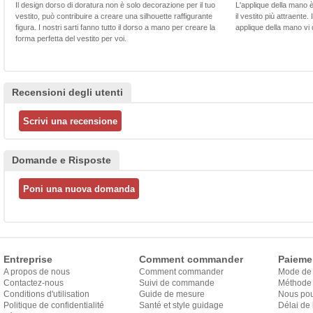
Il design dorso di doratura non è solo decorazione per il tuo
L'applique della mano 
vestito, può contribuire a creare una silhouette raffigurante
il vestito più attraente.
figura. I nostri sarti fanno tutto il dorso a mano per creare la
applique della mano vi d
forma perfetta del vestito per voi.
Recensioni degli utenti
Domande e Risposte
Entreprise
Comment commander
Paieme
A propos de nous
Comment commander
Mode de
Contactez-nous
Suivi de commande
Méthode 
Conditions d'utilisation
Guide de mesure
Nous pou
Politique de confidentialité
Santé et style guidage
Délai de 