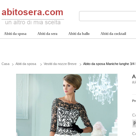
Abiti da sposa
Abiti da sera
Abiti da ballo
Abiti da cocktail
Casa
Abiti da sposa
Vestiti da nozze Breve
Abito da sposa Maniche lunghe 3/4 S
A
#
Pr
C
C