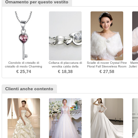
Ornamento per questo vestito
Ciondolo di cristallo di
Collana di placcatura di
Scialle di nozze Crystal Pine
Matri
cristallo di modo Charming
vendita calda della
Floral Fall Sleeveless Room
Juilie
Ciondolo di cristallo
personalità di Apple
€ 25,74
€ 18,38
€ 27,58
Clienti anche contento