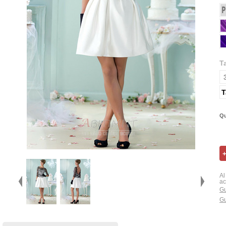
T
T
Qu
Al
ac
Gu
Gu