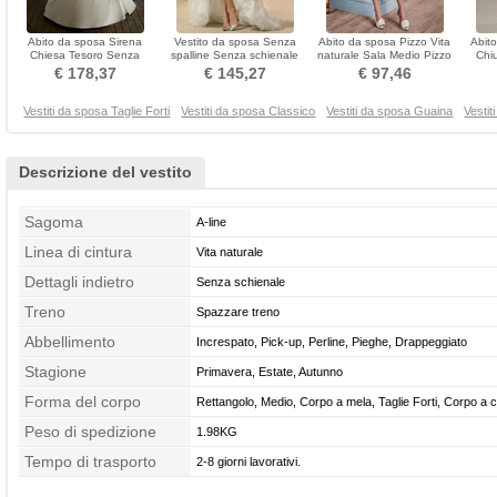
Abito da sposa Sirena
Vestito da sposa Senza
Abito da sposa Pizzo Vita
Abit
Chiesa Tesoro Senza
spalline Senza schienale
naturale Sala Medio Pizzo
Chi
maniche Taglia grossa
Asimmetrico Vita naturale
Senza maniche
m
€ 178,37
€ 145,27
€ 97,46
Vestiti da sposa Taglie Forti
Vestiti da sposa Classico
Vestiti da sposa Guaina
Vestit
Descrizione del vestito
Sagoma
A-line
Linea di cintura
Vita naturale
Dettagli indietro
Senza schienale
Treno
Spazzare treno
Abbellimento
Increspato, Pick-up, Perline, Pieghe, Drappeggiato
Stagione
Primavera, Estate, Autunno
Forma del corpo
Rettangolo, Medio, Corpo a mela, Taglie Forti, Corpo a c
Peso di spedizione
1.98KG
Tempo di trasporto
2-8 giorni lavorativi.