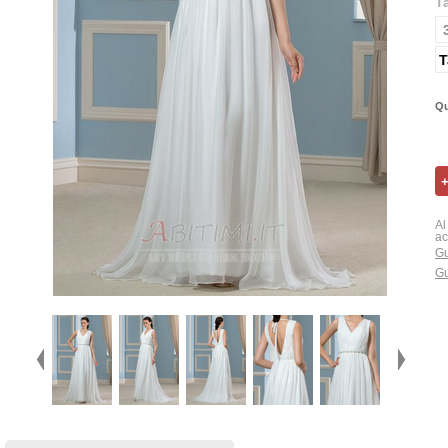
T
T
Qu
Al
ac
Gu
Gu