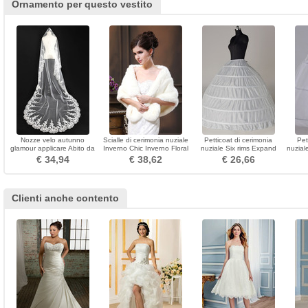
Ornamento per questo vestito
Nozze velo autunno
Scialle di cerimonia nuziale
Petticoat di cerimonia
Pet
glamour applicare Abito da
Inverno Chic Inverno Floral
nuziale Six rims Expand
nuzial
sposa dea
Inverno Inverno Chic
Width di stringa Vestito
Net St
€ 34,94
€ 38,62
€ 26,66
Inverno
pieno regolabile
Clienti anche contento