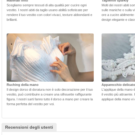
Materiali finiti
Tagliente sparkly
Scegliamo sempre tessuti di alta qualità per cucire ogni
Molti dei nostri abiti s
vestito. I nostri abiti da taglio usano abilità sofisticate per
sulle maniche o sulla v
rendere il tuo vestito con colori vivaci, texture abbondanti e
ore a cucire abilmente 
brillanti.
design elegante e class
Ruching della mano
Apparecchio delicat
Il design dorso di doratura non è solo decorazione per il tuo
L'applique della mano 
vestito, può contribuire a creare una silhouette raffigurante
il vestito più attraente.
figura. I nostri sarti fanno tutto il dorso a mano per creare la
applique della mano vi d
forma perfetta del vestito per voi.
Recensioni degli utenti