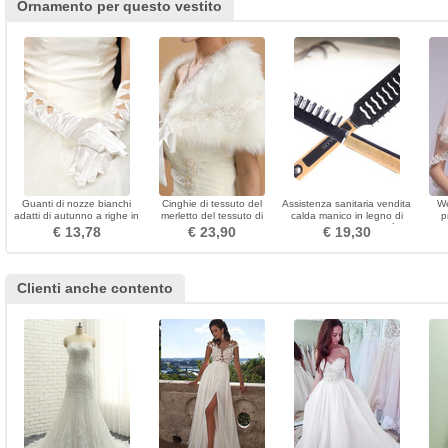
Ornamento per questo vestito
Guanti di nozze bianchi
Cinghie di tessuto del
Assistenza sanitaria vendita
We
adatti di autunno a righe in
merletto del tessuto di
calda manico in legno di
p
satin caldo
inverno di scialle di
plastica di alta qualità
c
€ 13,78
€ 23,90
€ 19,30
cerimonia nuziale
piccolo specchio
Clienti anche contento