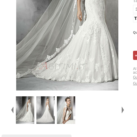
T
T
Qu
Al
ac
Gu
Gu