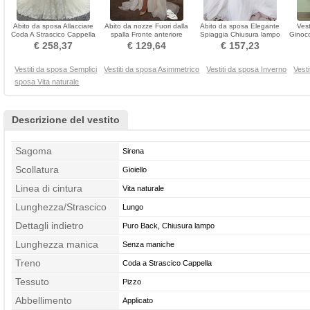
Abito da sposa Allacciare
Abito da nozze Fuori dalla
Abito da sposa Elegante
Ves
Coda A Strascico Cappella
spalla Fronte anteriore
Spiaggia Chiusura lampo
Ginoc
Vita naturale
Estate Maniche corte
Vita naturale
Autun
€ 258,37
€ 129,64
€ 157,23
Vestiti da sposa Semplici
Vestiti da sposa Asimmetrico
Vestiti da sposa Inverno
Vest
sposa Vita naturale
Descrizione del vestito
Sagoma
Sirena
Scollatura
Gioiello
Linea di cintura
Vita naturale
Lunghezza/Strascico
Lungo
Dettagli indietro
Puro Back, Chiusura lampo
Lunghezza manica
Senza maniche
Treno
Coda a Strascico Cappella
Tessuto
Pizzo
Abbellimento
Applicato