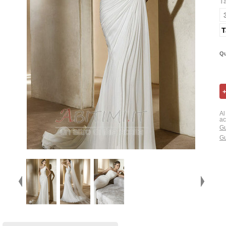
T
T
Qu
Al
ac
Gu
Gu