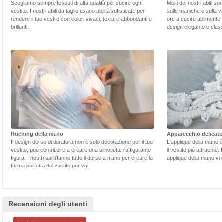
Scegliamo sempre tessuti di alta qualità per cucire ogni
Molti dei nostri abiti s
vestito. I nostri abiti da taglio usano abilità sofisticate per
sulle maniche o sulla v
rendere il tuo vestito con colori vivaci, texture abbondanti e
ore a cucire abilmente 
brillanti.
design elegante e class
Ruching della mano
Apparecchio delicat
Il design dorso di doratura non è solo decorazione per il tuo
L'applique della mano 
vestito, può contribuire a creare una silhouette raffigurante
il vestito più attraente.
figura. I nostri sarti fanno tutto il dorso a mano per creare la
applique della mano vi d
forma perfetta del vestito per voi.
Recensioni degli utenti