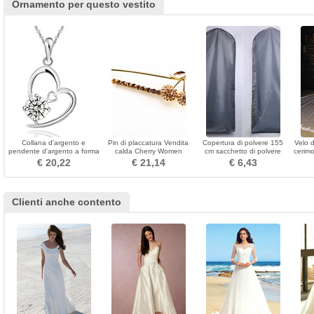
Ornamento per questo vestito
Collana d'argento e
Pin di placcatura Vendita
Copertura di polvere 155
Velo d
pendente d'argento a forma
calda Cherry Women
cm sacchetto di polvere
cerimo
di cuore viola delle donne
Brooch
trasparente d'argento del
pi
€ 20,22
€ 21,14
€ 6,43
vestito da cerimonia nuziale
Clienti anche contento