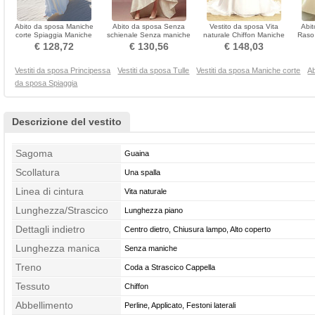
Abito da sposa Maniche
Abito da sposa Senza
Vestito da sposa Vita
Abit
corte Spiaggia Maniche
schienale Senza maniche
naturale Chiffon Maniche
Raso 
cotta Coda A Strascico
Medio Asimmetrico
mezze Increspato
Co
€ 128,72
€ 130,56
€ 148,03
Cappella
Vestiti da sposa Principessa
Vestiti da sposa Tulle
Vestiti da sposa Maniche corte
Ab
da sposa Spiaggia
Descrizione del vestito
Sagoma
Guaina
Scollatura
Una spalla
Linea di cintura
Vita naturale
Lunghezza/Strascico
Lunghezza piano
Dettagli indietro
Centro dietro, Chiusura lampo, Alto coperto
Lunghezza manica
Senza maniche
Treno
Coda a Strascico Cappella
Tessuto
Chiffon
Abbellimento
Perline, Applicato, Festoni laterali