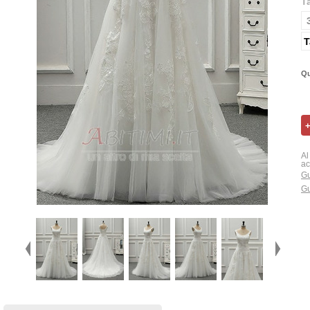
T
T
Qu
Al
ac
Gu
Gu