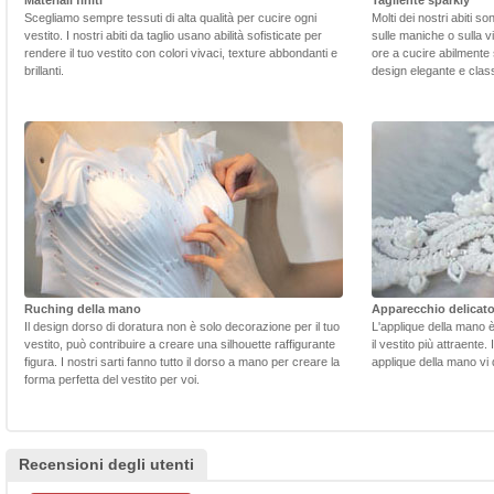
Scegliamo sempre tessuti di alta qualità per cucire ogni
Molti dei nostri abiti s
vestito. I nostri abiti da taglio usano abilità sofisticate per
sulle maniche o sulla v
rendere il tuo vestito con colori vivaci, texture abbondanti e
ore a cucire abilmente 
brillanti.
design elegante e class
Ruching della mano
Apparecchio delicat
Il design dorso di doratura non è solo decorazione per il tuo
L'applique della mano 
vestito, può contribuire a creare una silhouette raffigurante
il vestito più attraente.
figura. I nostri sarti fanno tutto il dorso a mano per creare la
applique della mano vi d
forma perfetta del vestito per voi.
Recensioni degli utenti