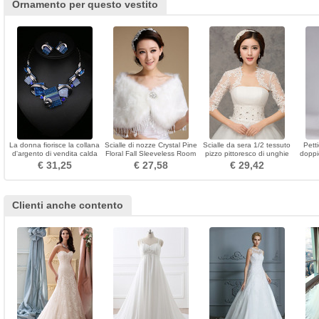
Ornamento per questo vestito
La donna fiorisce la collana
Scialle di nozze Crystal Pine
Scialle da sera 1/2 tessuto
Pett
d'argento di vendita calda
Floral Fall Sleeveless Room
pizzo pittoresco di unghie
doppi
di cristallo
Appliques
per
€ 31,25
€ 27,58
€ 29,42
Clienti anche contento