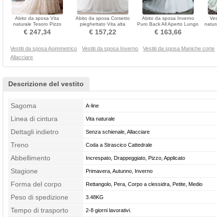
Abito da sposa Vita
Abito da sposa Corsetto
Abito da sposa Inverno
Ves
naturale Tesoro Pizzo
pieghettato Vita alta
Puro Back All Aperto Lungo
natur
Senza maniche Autunno
Canotta Vita dell'Impero
Gioiello Senza maniche
€ 247,34
€ 157,22
€ 163,66
Vestiti da sposa Asimmetrico
Vestiti da sposa Inverno
Vestiti da sposa Maniche corte
Allacciare
Descrizione del vestito
Sagoma
A-line
Linea di cintura
Vita naturale
Dettagli indietro
Senza schienale, Allacciare
Treno
Coda a Strascico Cattedrale
Abbellimento
Increspato, Drappeggiato, Pizzo, Applicato
Stagione
Primavera, Autunno, Inverno
Forma del corpo
Rettangolo, Pera, Corpo a clessidra, Petite, Medio
Peso di spedizione
3.48KG
Tempo di trasporto
2-8 giorni lavorativi.