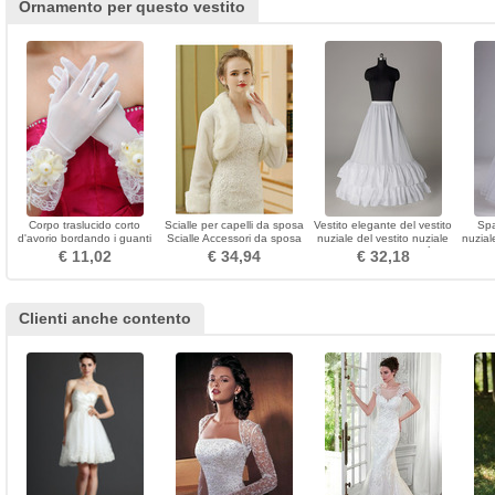
Ornamento per questo vestito
Corpo traslucido corto
Scialle per capelli da sposa
Vestito elegante del vestito
Spa
d'avorio bordando i guanti
Scialle Accessori da sposa
nuziale del vestito nuziale
nuzial
di nozze
Scialle autunno inverno a
Vestito elastico Taffettà del
Stand
€ 11,02
€ 34,94
€ 32,18
maniche lunghe spesse
poliestere
Clienti anche contento