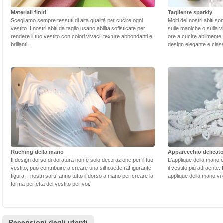
Materiali finiti
Tagliente sparkly
Scegliamo sempre tessuti di alta qualità per cucire ogni
Molti dei nostri abiti s
vestito. I nostri abiti da taglio usano abilità sofisticate per
sulle maniche o sulla v
rendere il tuo vestito con colori vivaci, texture abbondanti e
ore a cucire abilmente 
brillanti.
design elegante e class
Ruching della mano
Apparecchio delicat
Il design dorso di doratura non è solo decorazione per il tuo
L'applique della mano 
vestito, può contribuire a creare una silhouette raffigurante
il vestito più attraente.
figura. I nostri sarti fanno tutto il dorso a mano per creare la
applique della mano vi d
forma perfetta del vestito per voi.
Recensioni degli utenti