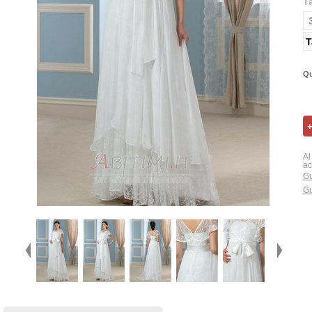
T
T
Qu
Al
ac
Gu
Gu