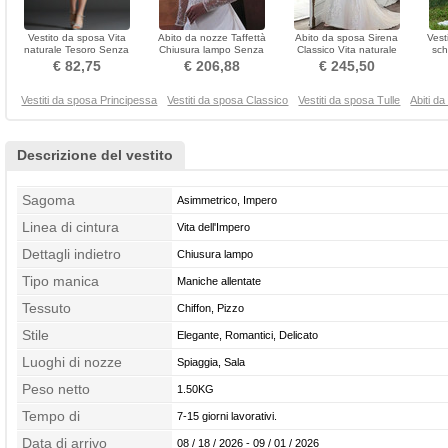
Vestito da sposa Vita
Abito da nozze Taffettà
Abito da sposa Sirena
Vest
naturale Tesoro Senza
Chiusura lampo Senza
Classico Vita naturale
sch
maniche Organza Breve
maniche Con il rivestimento
Chiusura lampo Pizzo
Perl
€ 82,75
€ 206,88
€ 245,50
Vestiti da sposa Principessa
Vestiti da sposa Classico
Vestiti da sposa Tulle
Abiti d
Descrizione del vestito
Sagoma
Asimmetrico, Impero
Linea di cintura
Vita dell'Impero
Dettagli indietro
Chiusura lampo
Tipo manica
Maniche allentate
Tessuto
Chiffon, Pizzo
Stile
Elegante, Romantici, Delicato
Luoghi di nozze
Spiaggia, Sala
Peso netto
1.50KG
Tempo di
7-15 giorni lavorativi.
confezionamento
Data di arrivo
08 / 18 / 2026 - 09 / 01 / 2026