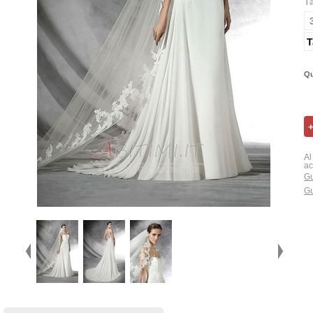
T
T
Qu
Al
ac
Gu
Gu