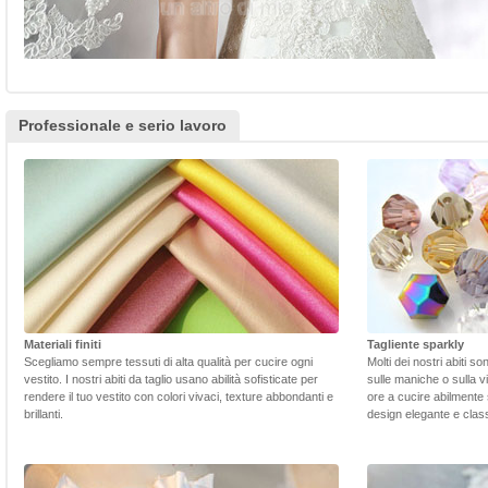
Professionale e serio lavoro
Materiali finiti
Tagliente sparkly
Scegliamo sempre tessuti di alta qualità per cucire ogni
Molti dei nostri abiti s
vestito. I nostri abiti da taglio usano abilità sofisticate per
sulle maniche o sulla v
rendere il tuo vestito con colori vivaci, texture abbondanti e
ore a cucire abilmente 
brillanti.
design elegante e class