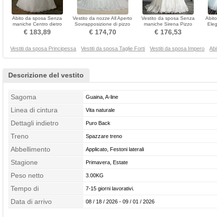
Abito da sposa Senza
Vestito da nozze All Aperto
Vestito da sposa Senza
Abito
maniche Centro dietro
Sovrapposizione di pizzo
maniche Sirena Pizzo
Eleg
Affascinante Rosetta
Lungo Raso
Chiusura lampo Ciondolo
Ba
€ 183,89
€ 174,70
€ 176,53
accentato
accentato gioiello
Vestiti da sposa Principessa
Vestiti da sposa Taglie Forti
Vestiti da sposa Impero
Abi
Descrizione del vestito
Sagoma
Guaina, A-line
Linea di cintura
Vita naturale
Dettagli indietro
Puro Back
Treno
Spazzare treno
Abbellimento
Applicato, Festoni laterali
Stagione
Primavera, Estate
Peso netto
3.00KG
Tempo di
7-15 giorni lavorativi.
confezionamento
Data di arrivo
08 / 18 / 2026 - 09 / 01 / 2026