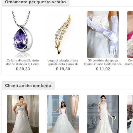
Ornamento per questo vestito
Collana di cristallo delle
Lega di cristallo di alta
50 cm Abito da sposa
Cor
donne di modo di Heart-
qualità della piuma di
Guanti in raso Performance
d'avo
shaped d'argento
qualità Spilla superiore di
Stage Performance Guanti
€ 30,33
€ 19,30
€ 11,02
all'ingrosso
grado
lunghi da donna
Clienti anche contento