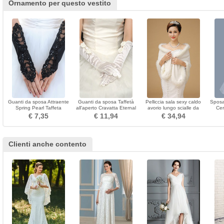
Ornamento per questo vestito
Guanti da sposa Attraente
Guanti da sposa Taffetà
Pelliccia sala sexy caldo
Sposa
Spring Pearl Taffeta
all'aperto Cravatta Eternal
avorio lungo scialle da
Cer
Outdoor
Bow
sposa
mate
€ 7,35
€ 11,94
€ 34,94
Clienti anche contento