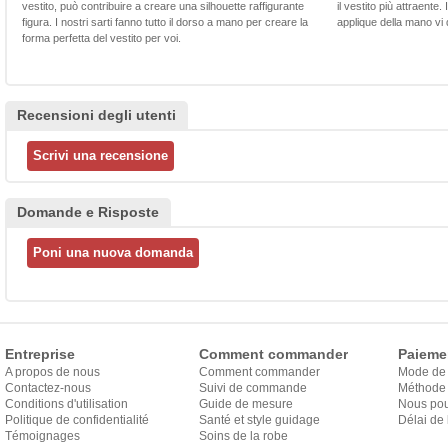
vestito, può contribuire a creare una silhouette raffigurante
il vestito più attraente.
figura. I nostri sarti fanno tutto il dorso a mano per creare la
applique della mano vi d
forma perfetta del vestito per voi.
Recensioni degli utenti
Domande e Risposte
Entreprise
Comment commander
Paieme
A propos de nous
Comment commander
Mode de
Contactez-nous
Suivi de commande
Méthode 
Conditions d'utilisation
Guide de mesure
Nous pou
Politique de confidentialité
Santé et style guidage
Délai de 
Témoignages
Soins de la robe