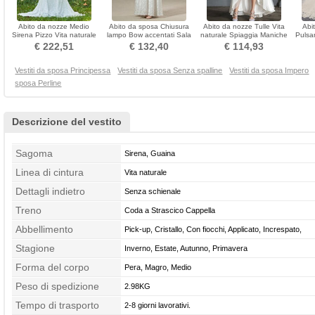
Abito da nozze Medio
Abito da sposa Chiusura
Abito da nozze Tulle Vita
Abi
Sirena Pizzo Vita naturale
lampo Bow accentati Sala
naturale Spiaggia Maniche
Pulsa
Coda a Strascico Cappella
Impero Gioiello
corte Primavera
€ 222,51
€ 132,40
€ 114,93
Vestiti da sposa Principessa
Vestiti da sposa Senza spalline
Vestiti da sposa Impero
sposa Perline
Descrizione del vestito
Sagoma
Sirena, Guaina
Linea di cintura
Vita naturale
Dettagli indietro
Senza schienale
Treno
Coda a Strascico Cappella
Abbellimento
Pick-up, Cristallo, Con fiocchi, Applicato, Increspato,
Stagione
Drappeggiato, Pulsante, Perline
Inverno, Estate, Autunno, Primavera
Forma del corpo
Pera, Magro, Medio
Peso di spedizione
2.98KG
Tempo di trasporto
2-8 giorni lavorativi.