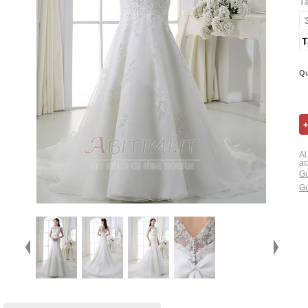
T
T
Qu
Al
ac
Gu
Gu