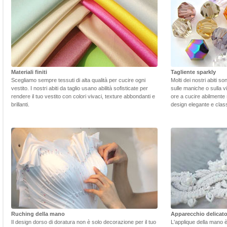
Materiali finiti
Tagliente sparkly
Scegliamo sempre tessuti di alta qualità per cucire ogni
Molti dei nostri abiti s
vestito. I nostri abiti da taglio usano abilità sofisticate per
sulle maniche o sulla v
rendere il tuo vestito con colori vivaci, texture abbondanti e
ore a cucire abilmente 
brillanti.
design elegante e class
Ruching della mano
Apparecchio delicat
Il design dorso di doratura non è solo decorazione per il tuo
L'applique della mano 