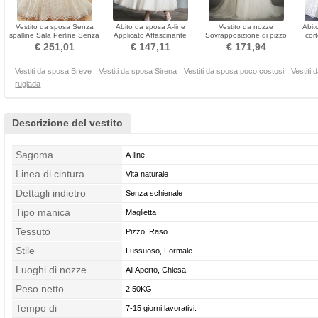
Vestito da sposa Senza
Abito da sposa A-line
Vestito da nozze
Abit
spalline Sala Perline Senza
Applicato Affascinante
Sovrapposizione di pizzo
cor
maniche Autunno
Ciondolo accentato gioiello
Elegante All Aperto
Allac
€ 251,01
€ 147,11
€ 171,94
Vestiti da sposa Breve
Vestiti da sposa Sirena
Vestiti da sposa poco costosi
Vestiti
rugiada
Descrizione del vestito
Sagoma
A-line
Linea di cintura
Vita naturale
Dettagli indietro
Senza schienale
Tipo manica
Maglietta
Tessuto
Pizzo, Raso
Stile
Lussuoso, Formale
Luoghi di nozze
All Aperto, Chiesa
Peso netto
2.50KG
Tempo di
7-15 giorni lavorativi.