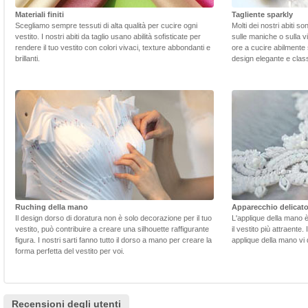
Materiali finiti
Tagliente sparkly
Scegliamo sempre tessuti di alta qualità per cucire ogni
Molti dei nostri abiti s
vestito. I nostri abiti da taglio usano abilità sofisticate per
sulle maniche o sulla v
rendere il tuo vestito con colori vivaci, texture abbondanti e
ore a cucire abilmente 
brillanti.
design elegante e class
Ruching della mano
Apparecchio delicat
Il design dorso di doratura non è solo decorazione per il tuo
L'applique della mano 
vestito, può contribuire a creare una silhouette raffigurante
il vestito più attraente.
figura. I nostri sarti fanno tutto il dorso a mano per creare la
applique della mano vi d
forma perfetta del vestito per voi.
Recensioni degli utenti