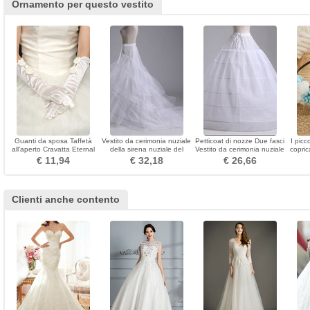
Ornamento per questo vestito
Guanti da sposa Taffetà
Vestito da cerimonia nuziale
Petticoat di nozze Due fasci
I picc
all'aperto Cravatta Eternal
della sirena nuziale del
Vestito da cerimonia nuziale
copric
Bow
trifoglio di cerimonia nuziale
netto lungo lungo Sei bordi
dam
€ 11,94
€ 32,18
€ 26,66
Tre perimetro
vestit
Clienti anche contento