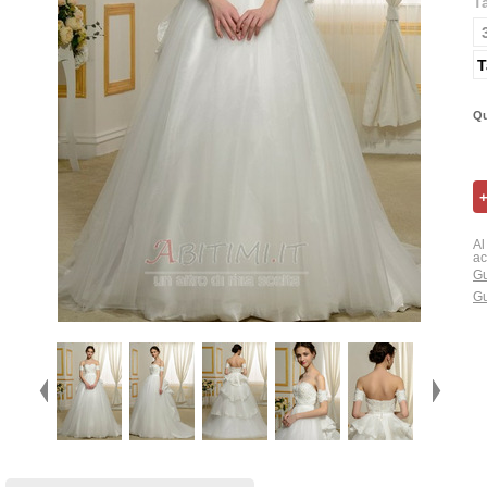
T
T
Qu
Al
ac
Gu
Gu