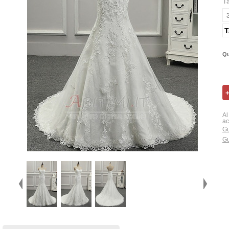
T
T
Qu
Al
ac
Gu
Gu