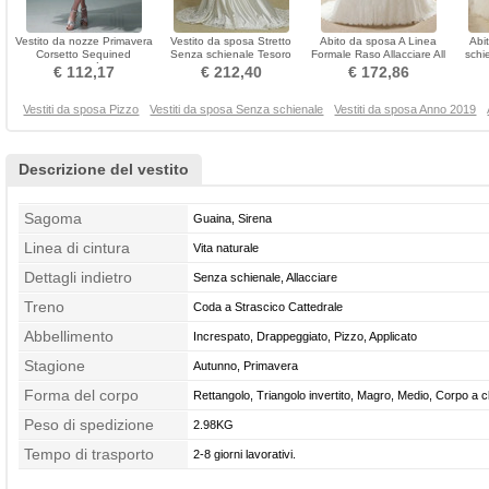
Vestito da nozze Primavera
Vestito da sposa Stretto
Abito da sposa A Linea
Abi
Corsetto Sequined
Senza schienale Tesoro
Formale Raso Allacciare All
schi
Lunghezza tè Swing
Lungo Senza maniche
Aperto Sovrapposizione di
Aper
€ 112,17
€ 212,40
€ 172,86
pizzo
Vestiti da sposa Pizzo
Vestiti da sposa Senza schienale
Vestiti da sposa Anno 2019
Descrizione del vestito
Sagoma
Guaina, Sirena
Linea di cintura
Vita naturale
Dettagli indietro
Senza schienale, Allacciare
Treno
Coda a Strascico Cattedrale
Abbellimento
Increspato, Drappeggiato, Pizzo, Applicato
Stagione
Autunno, Primavera
Forma del corpo
Rettangolo, Triangolo invertito, Magro, Medio, Corpo a c
Peso di spedizione
2.98KG
Tempo di trasporto
2-8 giorni lavorativi.