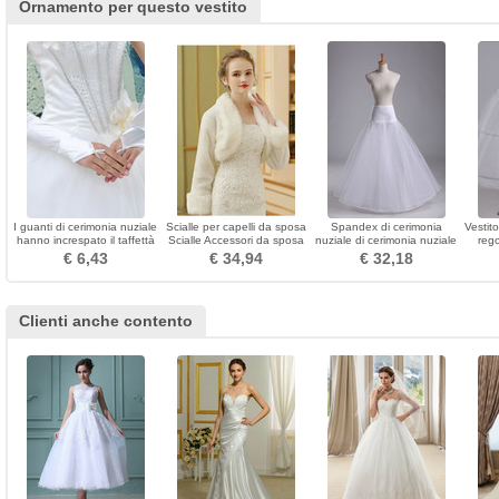
Ornamento per questo vestito
I guanti di cerimonia nuziale
Scialle per capelli da sposa
Spandex di cerimonia
Vestit
hanno increspato il taffettà
Scialle Accessori da sposa
nuziale di cerimonia nuziale
rego
romantico della spiaggia di
Scialle autunno inverno a
Standard Long Single rims
pet
€ 6,43
€ 34,94
€ 32,18
autunno
maniche lunghe spesse
Vita elastica
nu
Clienti anche contento