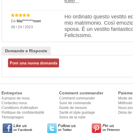
tutto...
Ho ordinato questo vestito ed 
Da
Mal*******nson
mio matrimonio. Così emozion
08 / 24 / 2023
sposa. È un vestito fantasti
Felicissimo.
Domande e Risposte
Entreprise
Comment commander
Paieme
A propos de nous
Comment commander
Mode de
Contactez-nous
Suivi de commande
Méthode 
Conditions d'utilisation
Guide de mesure
Nous pou
Politique de confidentialité
Santé et style guidage
Délai de 
Témoignages
Soins de la robe
Like us
Follow us
Pin us
on Facebook
on Twitter
on Pinterest