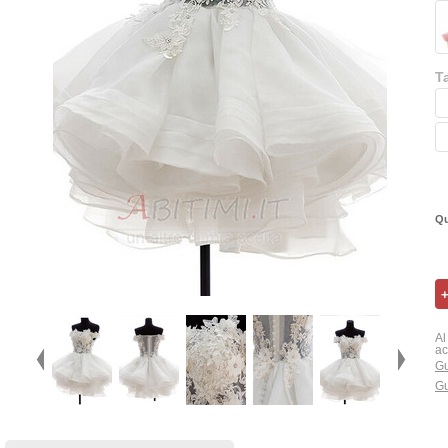
T
Qu
Al
ac
Gu
Gu