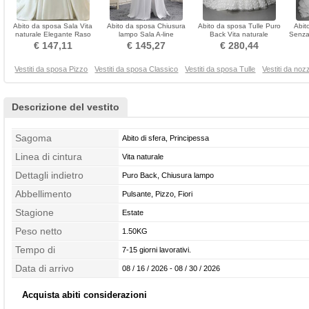
Abito da sposa Sala Vita
Abito da sposa Chiusura
Abito da sposa Tulle Puro
Abit
naturale Elegante Raso
lampo Sala A-line
Back Vita naturale
Senza
Coda a Strascico Cattedrale
Sovrapposizione di pizzo
Drappeggiato Lungo
Sala 
€ 147,11
€ 145,27
€ 280,44
Vestiti da sposa Pizzo
Vestiti da sposa Classico
Vestiti da sposa Tulle
Vestiti da noz
Descrizione del vestito
Sagoma
Abito di sfera, Principessa
Linea di cintura
Vita naturale
Dettagli indietro
Puro Back, Chiusura lampo
Abbellimento
Pulsante, Pizzo, Fiori
Stagione
Estate
Peso netto
1.50KG
Tempo di
7-15 giorni lavorativi.
confezionamento
Data di arrivo
08 / 16 / 2026 - 08 / 30 / 2026
Acquista abiti considerazioni