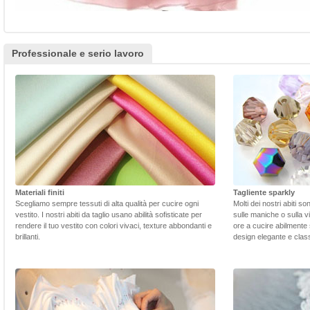
Professionale e serio lavoro
Materiali finiti
Tagliente sparkly
Scegliamo sempre tessuti di alta qualità per cucire ogni
Molti dei nostri abiti s
vestito. I nostri abiti da taglio usano abilità sofisticate per
sulle maniche o sulla v
rendere il tuo vestito con colori vivaci, texture abbondanti e
ore a cucire abilmente 
brillanti.
design elegante e class