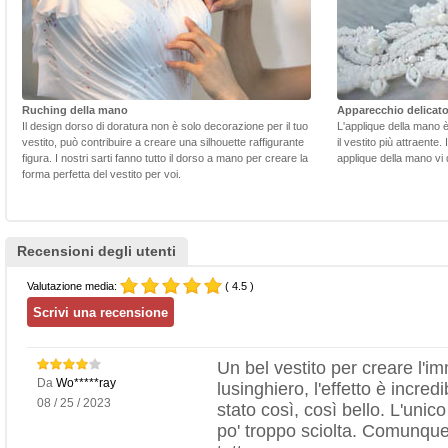
Ruching della mano
Apparecchio delicat
Il design dorso di doratura non è solo decorazione per il tuo
L'applique della mano 
vestito, può contribuire a creare una silhouette raffigurante
il vestito più attraente.
figura. I nostri sarti fanno tutto il dorso a mano per creare la
applique della mano vi d
forma perfetta del vestito per voi.
Recensioni degli utenti
Valutazione media:
( 4.5 )
Un bel vestito per creare l'i
Da
Wo*****ray
lusinghiero, l'effetto è incr
08 / 25 / 2023
stato così, così bello. L'uni
po' troppo sciolta. Comunque,