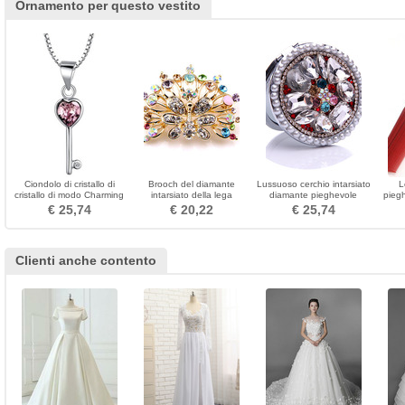
Ornamento per questo vestito
Ciondolo di cristallo di
Brooch del diamante
Lussuoso cerchio intarsiato
L
cristallo di modo Charming
intarsiato della lega
diamante pieghevole
pieg
Ciondolo di cristallo
splendida del grado
piccolo specchio del
portat
€ 25,74
€ 20,22
€ 25,74
superiore di Phoenix
fumetto
Clienti anche contento