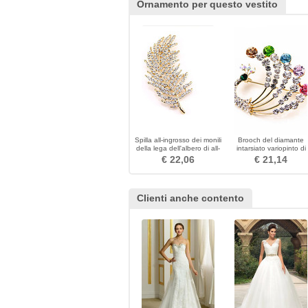
Ornamento per questo vestito
Spilla all-ingrosso dei monili
Brooch del diamante
della lega dell'albero di all-
intarsiato variopinto di
match
pavone di temperament
€ 22,06
€ 21,14
Clienti anche contento