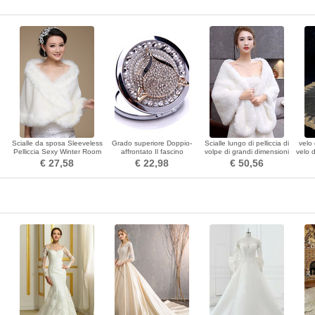
Scialle da sposa Sleeveless
Grado superiore Doppio-
Scialle lungo di pelliccia di
velo
Pelliccia Sexy Winter Room
affrontato Il fascino
volpe di grandi dimensioni
velo 
o
pieghevole Inlaid diamante
scialle spesso di pelliccia
€ 27,58
€ 22,98
€ 50,56
Piccolo specchio
calda