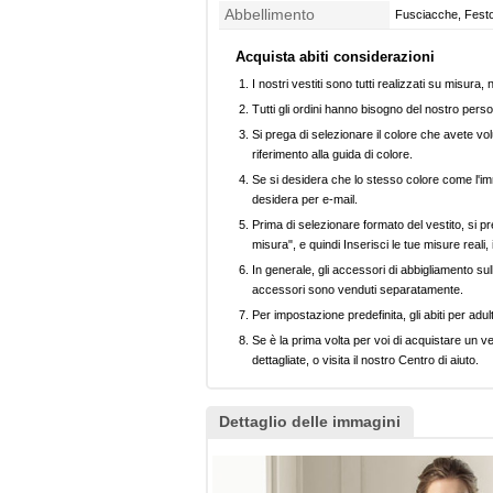
Abbellimento
Fusciacche, Festoni
Acquista abiti considerazioni
I nostri vestiti sono tutti realizzati su misura
Tutti gli ordini hanno bisogno del nostro perso
Si prega di selezionare il colore che avete volu
riferimento alla guida di colore.
Se si desidera che lo stesso colore come l'imm
desidera per e-mail.
Prima di selezionare formato del vestito, si pr
misura", e quindi Inserisci le tue misure reali,
In generale, gli accessori di abbigliamento sull
accessori sono venduti separatamente.
Per impostazione predefinita, gli abiti per adul
Se è la prima volta per voi di acquistare un ve
dettagliate, o visita il nostro Centro di aiuto.
Dettaglio delle immagini