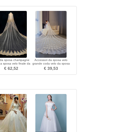
 da sposa champagne
Accessori da sposa velo
da sposa velo finale da
grande coda velo da sposa
sposa
velo lungo 3 metri
€ 62,52
€ 39,53