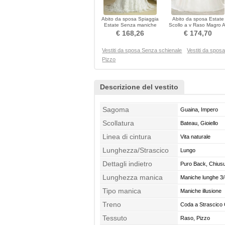
Abito da sposa Spiaggia
Abito da sposa Estate
Estate Senza maniche
Scollo a v Raso Magro A
Sovrapposizione di pizzo
line Chiesa Senza manic
€ 168,26
€ 174,70
Vestiti da sposa Senza schienale
Vestiti da spos
Pizzo
Descrizione del vestito
Sagoma
Guaina, Impero
Scollatura
Bateau, Gioiello
Linea di cintura
Vita naturale
Lunghezza/Strascico
Lungo
Dettagli indietro
Puro Back, Chius
Lunghezza manica
Maniche lunghe 3/
Tipo manica
Maniche illusione
Treno
Coda a Strascico 
Tessuto
Raso, Pizzo