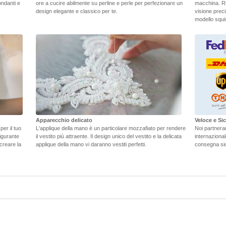
ondanti e
ore a cucire abilmente su perline e perle per perfezionare un
macchina. Ri
design elegante e classico per te.
visione preci
modello squisi
Apparecchio delicato
Veloce e S
er il tuo
L'applique della mano è un particolare mozzafiato per rendere
Noi partneramo
figurante
il vestito più attraente. Il design unico del vestito e la delicata
internaziona
 creare la
applique della mano vi daranno vestiti perfetti.
consegna sic