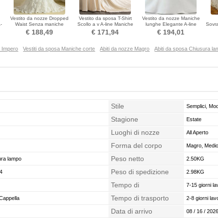
Vestito da nozze Dropped
Vestito da sposa T-Shirt
Vestito da nozze Maniche
-
Waist Senza maniche
Scollo a v A-line Maniche
lunghe Elegante A-line
Sovra
he
Medio Sala Sexy Pizzo
lunghe 3/4
Pizzo Bateau Maglietta
li
€ 188,49
€ 171,94
€ 194,01
a Impero
Vestiti da sposa Maniche corte
Abiti da nozze Magro
Abiti da sposa Chiusura l
Stile
Semplici, Mo
Stagione
Estate
Luoghi di nozze
All Aperto
Forma del corpo
Magro, Medio,
Peso netto
ura lampo
2.50KG
Peso di spedizione
4
2.98KG
Tempo di
7-15 giorni la
confezionamento
Tempo di trasporto
Cappella
2-8 giorni lavo
Data di arrivo
08 / 16 / 2026