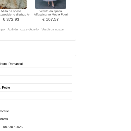
Abito da sposa
Vestito da sposa
pposizione di pizzo A-
Affascinante Medio Fuori
ne Maniche illusione
dalla spalla A-line
€ 372,93
€ 107,57
ampo
Abiti da nozze Gioiello
Vestiti da nozze
desto, Romantici
 Petite
vorativi.
rativi.
 - 08 / 30 / 2026