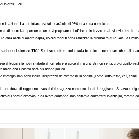
 laterali, Fiori
, non in azione. La somiglianza vestito sarà oltre il 95% una volta completato.
nale di controllare personalmente, vi preghiamo di offrire un indirizzo email, vi invieremo l'e-ma
to dalla carta di colore sopra, diversi tessuti sono realizzati in diverse texture, così la luminos
agine, selezionare "PIC" .Se ci sono diversi colori sulla foto sito, si può notare che sulla pag
ega di leggere la nostra tabella di formato e la guida di misura. Se non sei sicuro di quello vest
 in modo che il vestito sarà più adatto per voi.
e immagini non sono inclusi nel prezzo del vestito nella pagina (come sottoveste, veli, scialli, cap
ti sono dotati di-reggiseno, i vestiti delle ragazze non sono dotati di-reggiseno. Se avete esigenz
stito sul nostro sito web, o se avete domande, non esitate a contattarci in anticipo, faremo del