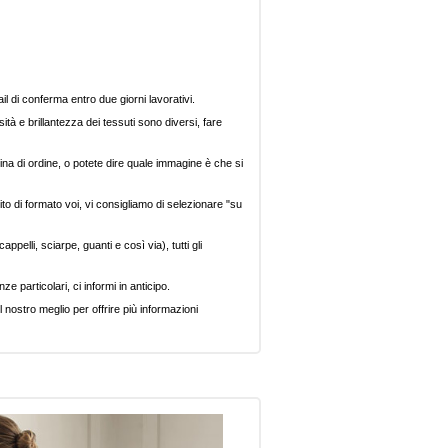
il di conferma entro due giorni lavorativi.
ità e brillantezza dei tessuti sono diversi, fare
ina di ordine, o potete dire quale immagine è che si
ito di formato voi, vi consigliamo di selezionare "su
pelli, sciarpe, guanti e così via), tutti gli
e particolari, ci informi in anticipo.
 nostro meglio per offrire più informazioni