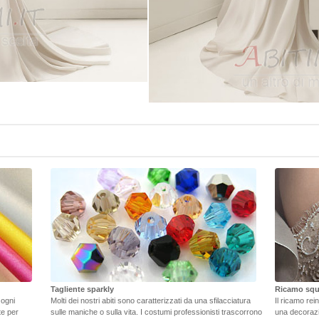
Tagliente sparkly
Ricamo squ
 ogni
Molti dei nostri abiti sono caratterizzati da una sfilacciatura
Il ricamo rei
ate per
sulle maniche o sulla vita. I costumi professionisti trascorrono
una decorazi