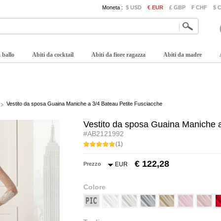
Moneta :
$ USD
€ EUR
£ GBP
₣ CHF
$ 
 ballo
Abiti da cocktail
Abiti da fiore ragazza
Abiti da madre
Vestito da sposa Guaina Maniche a 3/4 Bateau Petite Fusciacche
Vestito da sposa Guaina Maniche a
#AB2121992
(1)
€ 122,28
Prezzo
EUR
Colore