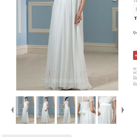
T
T
Qu
Al
ac
Gu
Gu