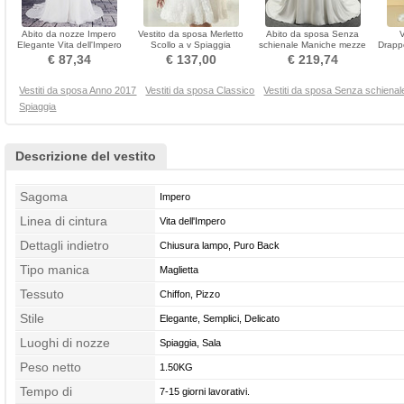
Abito da nozze Impero
Vestito da sposa Merletto
Abito da sposa Senza
Elegante Vita dell'Impero
Scollo a v Spiaggia
schienale Maniche mezze
Drapp
Spazzare treno
Maniche mezze Principessa
Coda A Strascico Cappella
Raso
€ 87,34
€ 137,00
€ 219,74
Vestiti da sposa Anno 2017
Vestiti da sposa Classico
Vestiti da sposa Senza schienal
Spiaggia
Descrizione del vestito
Sagoma
Impero
Linea di cintura
Vita dell'Impero
Dettagli indietro
Chiusura lampo, Puro Back
Tipo manica
Maglietta
Tessuto
Chiffon, Pizzo
Stile
Elegante, Semplici, Delicato
Luoghi di nozze
Spiaggia, Sala
Peso netto
1.50KG
Tempo di
7-15 giorni lavorativi.