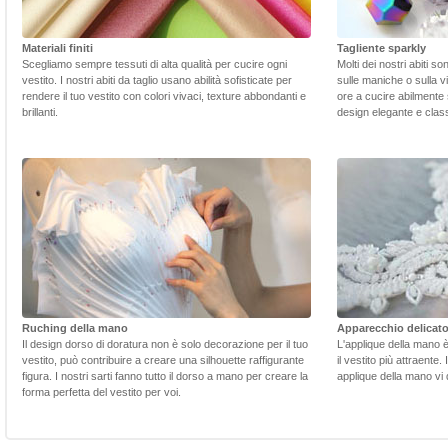
Materiali finiti
Tagliente sparkly
Scegliamo sempre tessuti di alta qualità per cucire ogni
Molti dei nostri abiti s
vestito. I nostri abiti da taglio usano abilità sofisticate per
sulle maniche o sulla v
rendere il tuo vestito con colori vivaci, texture abbondanti e
ore a cucire abilmente 
brillanti.
design elegante e class
Ruching della mano
Apparecchio delicat
Il design dorso di doratura non è solo decorazione per il tuo
L'applique della mano 
vestito, può contribuire a creare una silhouette raffigurante
il vestito più attraente.
figura. I nostri sarti fanno tutto il dorso a mano per creare la
applique della mano vi d
forma perfetta del vestito per voi.