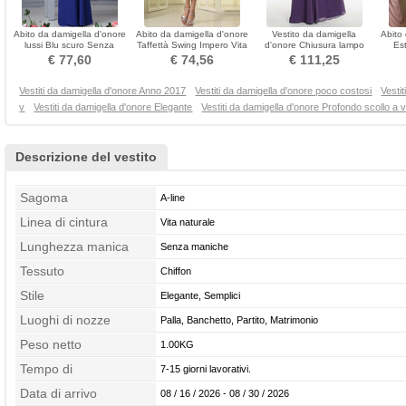
Abito da damigella d'onore
Abito da damigella d'onore
Vestito da damigella
Abito
lussi Blu scuro Senza
Taffettà Swing Impero Vita
d'onore Chiusura lampo
Es
maniche Increspato
dell'Impero
Gioiello Lunghezza piano
€ 77,60
€ 74,56
€ 111,25
Vestiti da damigella d'onore Anno 2017
Vestiti da damigella d'onore poco costosi
Vestit
v
Vestiti da damigella d'onore Elegante
Vestiti da damigella d'onore Profondo scollo a 
Descrizione del vestito
Sagoma
A-line
Linea di cintura
Vita naturale
Lunghezza manica
Senza maniche
Tessuto
Chiffon
Stile
Elegante, Semplici
Luoghi di nozze
Palla, Banchetto, Partito, Matrimonio
Peso netto
1.00KG
Tempo di
7-15 giorni lavorativi.
confezionamento
Data di arrivo
08 / 16 / 2026 - 08 / 30 / 2026