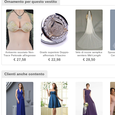
Ornamento per questo vestito
Antivento svuotato Non-
Grado superiore Doppio-
Velo di nozze semplice
Sposa
Trace Pettorale all'ingrosso
affrontato Il fascino
sentiero Mid-Length
Cer
Incolla Invisible
pieghevole Inlaid diamante
primavera
mate
€ 27,58
€ 22,98
€ 28,50
Piccolo specchio
Clienti anche contento