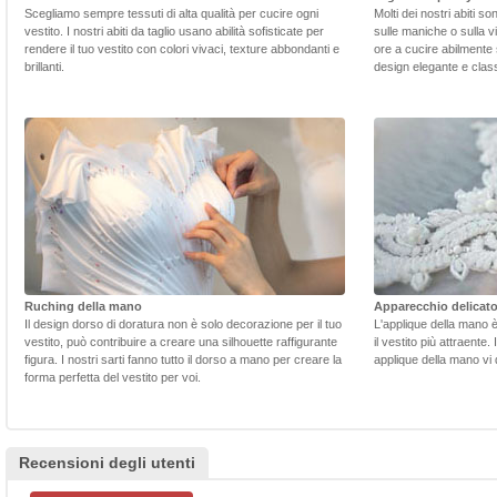
Scegliamo sempre tessuti di alta qualità per cucire ogni
Molti dei nostri abiti s
vestito. I nostri abiti da taglio usano abilità sofisticate per
sulle maniche o sulla v
rendere il tuo vestito con colori vivaci, texture abbondanti e
ore a cucire abilmente 
brillanti.
design elegante e class
Ruching della mano
Apparecchio delicat
Il design dorso di doratura non è solo decorazione per il tuo
L'applique della mano 
vestito, può contribuire a creare una silhouette raffigurante
il vestito più attraente.
figura. I nostri sarti fanno tutto il dorso a mano per creare la
applique della mano vi d
forma perfetta del vestito per voi.
Recensioni degli utenti