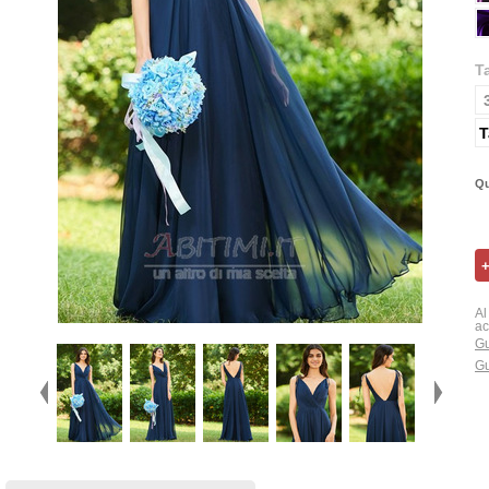
T
T
Qu
Al
ac
Gu
Gu