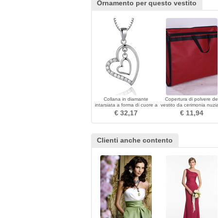
Ornamento per questo vestito
Collana in diamante
Copertura di polvere de
intarsiata a forma di cuore a
vestito da cerimonia nuzi
forma di cuore
copertura stereo del vesti
€ 32,17
€ 11,94
da pacchetto
Clienti anche contento