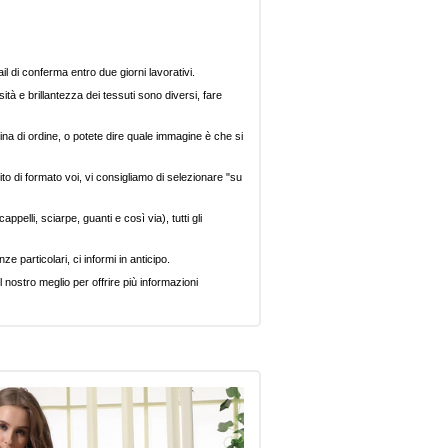
il di conferma entro due giorni lavorativi.
ità e brillantezza dei tessuti sono diversi, fare
ina di ordine, o potete dire quale immagine è che si
ito di formato voi, vi consigliamo di selezionare "su
pelli, sciarpe, guanti e così via), tutti gli
e particolari, ci informi in anticipo.
 nostro meglio per offrire più informazioni