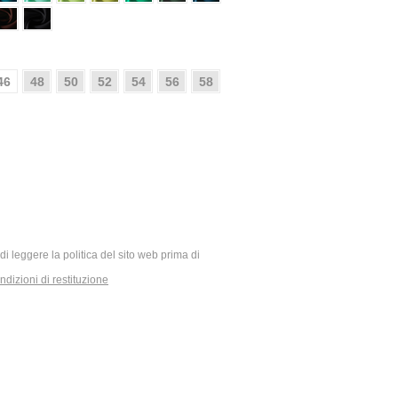
46
48
50
52
54
56
58
ia di leggere la politica del sito web prima di
dizioni di restituzione