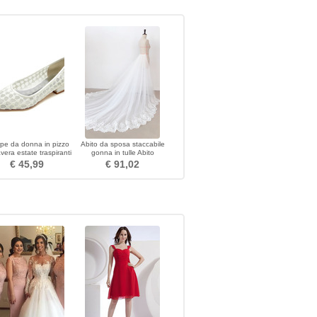
pe da donna in pizzo
Abito da sposa staccabile
vera estate traspiranti
gonna in tulle Abito
rpe da sposa comode
staccabile in pizzo con coda
€ 45,99
€ 91,02
lunga in garza