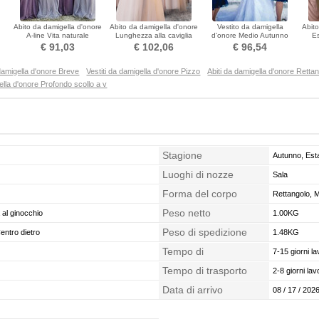
Abito da damigella d'onore
Abito da damigella d'onore
Vestito da damigella
Abito
A-line Vita naturale
Lunghezza alla caviglia
d'onore Medio Autunno
E
Cavezza Elegante
Fuori dalla spalla
Bateau Maniche corte
€ 91,03
€ 102,06
€ 96,54
 damigella d'onore Breve
Vestiti da damigella d'onore Pizzo
Abiti da damigella d'onore Retta
ella d'onore Profondo scollo a v
Stagione
Autunno, Est
Luoghi di nozze
Sala
Forma del corpo
Rettangolo, 
Peso netto
al ginocchio
1.00KG
Peso di spedizione
entro dietro
1.48KG
Tempo di
7-15 giorni la
confezionamento
Tempo di trasporto
2-8 giorni lavo
Data di arrivo
08 / 17 / 2026