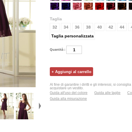
Taglia
32
34
36
38
40
42
44
Taglia personalizzata
Quantità :
Al fine di garantire i diritti e gli interessi, si consigl
acquistare un vestito.
Guida all'uso del colore
Guida alle taglie
Con
Guida alla misurazione