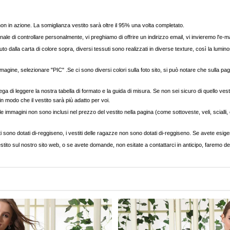
, non in azione. La somiglianza vestito sarà oltre il 95% una volta completato.
nale di controllare personalmente, vi preghiamo di offrire un indirizzo email, vi invieremo l'e-ma
to dalla carta di colore sopra, diversi tessuti sono realizzati in diverse texture, così la luminos
agine, selezionare "PIC" .Se ci sono diversi colori sulla foto sito, si può notare che sulla pag
ega di leggere la nostra tabella di formato e la guida di misura. Se non sei sicuro di quello vest
 in modo che il vestito sarà più adatto per voi.
e immagini non sono inclusi nel prezzo del vestito nella pagina (come sottoveste, veli, scialli, cap
ti sono dotati di-reggiseno, i vestiti delle ragazze non sono dotati di-reggiseno. Se avete esigenz
stito sul nostro sito web, o se avete domande, non esitate a contattarci in anticipo, faremo del