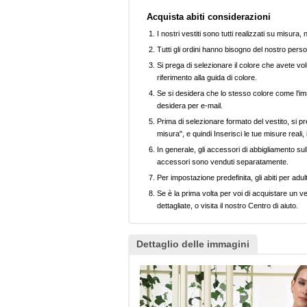
Acquista abiti considerazioni
I nostri vestiti sono tutti realizzati su misura
Tutti gli ordini hanno bisogno del nostro perso
Si prega di selezionare il colore che avete volu
riferimento alla guida di colore.
Se si desidera che lo stesso colore come l'imm
desidera per e-mail.
Prima di selezionare formato del vestito, si pr
misura", e quindi Inserisci le tue misure reali,
In generale, gli accessori di abbigliamento sull
accessori sono venduti separatamente.
Per impostazione predefinita, gli abiti per adul
Se è la prima volta per voi di acquistare un ve
dettagliate, o visita il nostro Centro di aiuto.
Dettaglio delle immagini