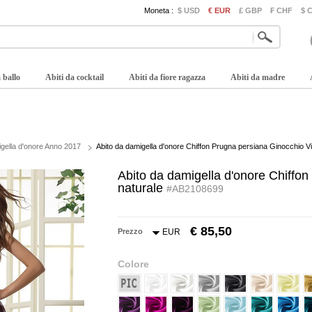
Moneta :
$ USD
€ EUR
£ GBP
₣ CHF
$ 
 ballo
Abiti da cocktail
Abiti da fiore ragazza
Abiti da madre
igella d'onore Anno 2017
Abito da damigella d'onore Chiffon Prugna persiana Ginocchio Vi
Abito da damigella d'onore Chiffon
naturale
#AB2108699
€ 85,50
Prezzo
EUR
Colore