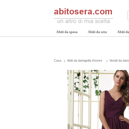
Abiti da sposa
Abiti da sera
Abiti da
Casa
Abiti da damigella d'onore
Vestiti da dam