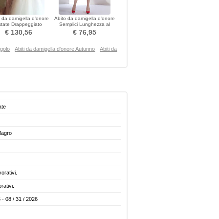
 da damigella d'onore
Abito da damigella d'onore
state Drappeggiato
Semplici Lunghezza al
Chiusura lampo
ginocchio Vita dell'Impero
€ 130,56
€ 76,95
ngolo
Abiti da damigella d'onore Autunno
Abiti da
ate
Magro
vorativi.
rativi.
 - 08 / 31 / 2026