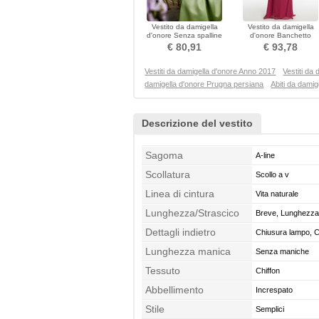
Vestito da damigella
Vestito da damigella
d'onore Senza spalline
d'onore Banchetto
Saggio Corpo a mela
Monospalla Elegante
€ 80,91
€ 93,78
Guaina
Vestiti da damigella d'onore Anno 2017
Vestiti da
damigella d'onore Prugna persiana
Abiti da damig
Descrizione del vestito
Sagoma
A-line
Scollatura
Scollo a v
Linea di cintura
Vita naturale
Lunghezza/Strascico
Breve, Lunghezza 
Dettagli indietro
Chiusura lampo, C
Lunghezza manica
Senza maniche
Tessuto
Chiffon
Abbellimento
Increspato
Stile
Semplici