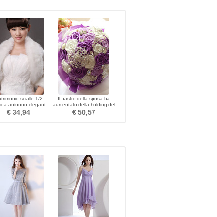
trimonio scialle 1/2
Il nastro della sposa ha
ica autunno eleganti
aumentato della holding del
piume Tinkerbell
nastro a nastro di colore
€ 34,94
€ 50,57
della perla di colore