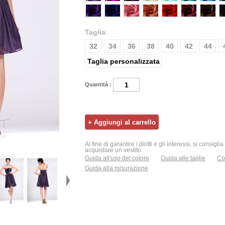
Taglia
32
34
36
38
40
42
44
Taglia personalizzata
Quantità :
Al fine di garantire i diritti e gli interessi, si consigl
acquistare un vestito.
Guida all'uso del colore
Guida alle taglie
Con
Guida alla misurazione