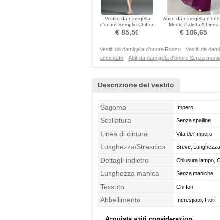
Vestito da damigella
Abito da damigella d'ono
d'onore Semplici Chiffon
Medio Paletta A Linea
Scollo a v Turchese
Perline Primavera
€ 85,50
€ 106,65
Vestiti da damigella d'onore Rosso
Vestiti da dami
accentato
Abiti da damigella d'onore Senza mani
Descrizione del vestito
Sagoma
Impero
Scollatura
Senza spalline
Linea di cintura
Vita dell'Impero
Lunghezza/Strascico
Breve, Lunghezza 
Dettagli indietro
Chiusura lampo, C
Lunghezza manica
Senza maniche
Tessuto
Chiffon
Abbellimento
Increspato, Fiori
Acquista abiti considerazioni