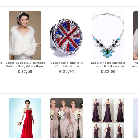
ss
Scialle da sposa Sleeveless
Compagno piegante M
Lega di nozze intarsiato
Ma
Pelliccia Sexy Winter Room
parola Inlaid diamante
gemma fiori di cristallo
man
re
Retro Specchio Piccolo
collana & ciondolo
€ 27,58
€ 25,74
€ 22,06
all'ingrosso