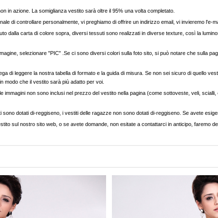
, non in azione. La somiglianza vestito sarà oltre il 95% una volta completato.
nale di controllare personalmente, vi preghiamo di offrire un indirizzo email, vi invieremo l'e-ma
to dalla carta di colore sopra, diversi tessuti sono realizzati in diverse texture, così la luminos
agine, selezionare "PIC" .Se ci sono diversi colori sulla foto sito, si può notare che sulla pag
ega di leggere la nostra tabella di formato e la guida di misura. Se non sei sicuro di quello vest
 in modo che il vestito sarà più adatto per voi.
e immagini non sono inclusi nel prezzo del vestito nella pagina (come sottoveste, veli, scialli, cap
ti sono dotati di-reggiseno, i vestiti delle ragazze non sono dotati di-reggiseno. Se avete esigenz
stito sul nostro sito web, o se avete domande, non esitate a contattarci in anticipo, faremo del