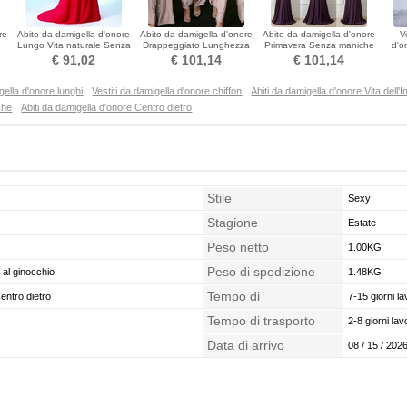
re
Abito da damigella d'onore
Abito da damigella d'onore
Abito da damigella d'onore
V
Lungo Vita naturale Senza
Drappeggiato Lunghezza
Primavera Senza maniche
d'o
maniche Drappeggiato
alla caviglia
Spazzare treno
All
€ 91,02
€ 101,14
€ 101,14
gella d'onore lunghi
Vestiti da damigella d'onore chiffon
Abiti da damigella d'onore Vita dell'
che
Abiti da damigella d'onore Centro dietro
Stile
Sexy
Stagione
Estate
Peso netto
1.00KG
Peso di spedizione
al ginocchio
1.48KG
Tempo di
entro dietro
7-15 giorni la
confezionamento
Tempo di trasporto
2-8 giorni lavo
Data di arrivo
08 / 15 / 2026