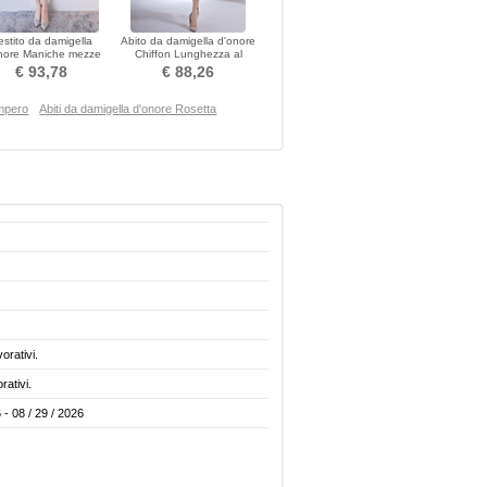
estito da damigella
Abito da damigella d'onore
nore Maniche mezze
Chiffon Lunghezza al
acciare Vita naturale
ginocchio Emmy
€ 93,78
€ 88,26
Impero
Abiti da damigella d'onore Rosetta
vorativi.
rativi.
 - 08 / 29 / 2026