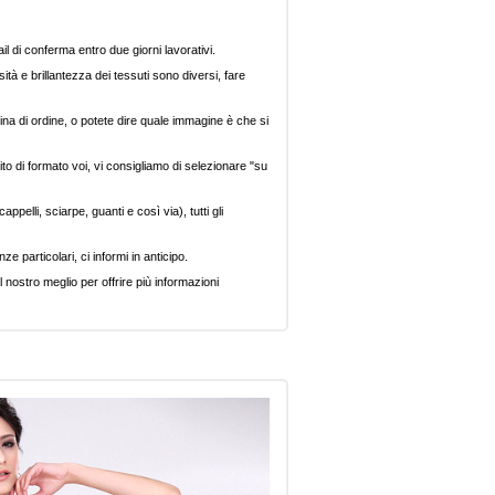
il di conferma entro due giorni lavorativi.
ità e brillantezza dei tessuti sono diversi, fare
ina di ordine, o potete dire quale immagine è che si
ito di formato voi, vi consigliamo di selezionare "su
pelli, sciarpe, guanti e così via), tutti gli
e particolari, ci informi in anticipo.
 nostro meglio per offrire più informazioni