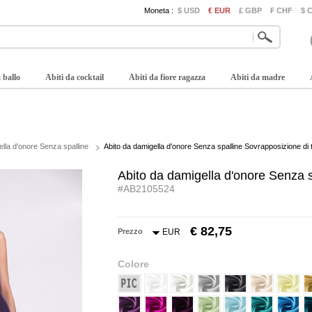
Moneta :
$ USD
€ EUR
£ GBP
₣ CHF
$ 
 ballo
Abiti da cocktail
Abiti da fiore ragazza
Abiti da madre
ella d'onore Senza spalline
Abito da damigella d'onore Senza spalline Sovrapposizione di t
Abito da damigella d'onore Senza s
#AB2105524
€ 82,75
Prezzo
EUR
Colore