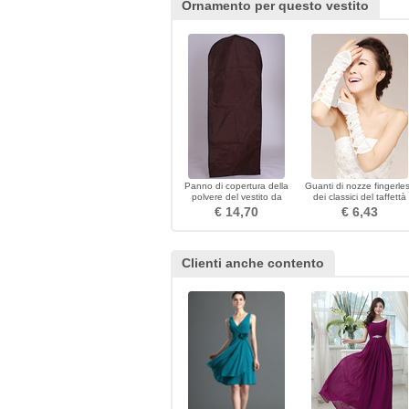
Ornamento per questo vestito
Panno di copertura della
Guanti di nozze fingerle
polvere del vestito da
dei classici del taffettà
cerimonia marrone che
lunga classica di spesso
€ 14,70
€ 6,43
appende vestito da
cerimonia
Clienti anche contento