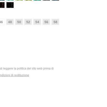
46
48
50
52
54
56
58
ia di leggere la politica del sito web prima di
dizioni di restituzione