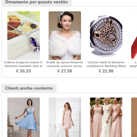
Ornamento per questo vestito
Collana d'argento insetto in
Scialle da sposa Attraente
Cerchio Inlaid di diamante
L
diamante intarsiato viola di
pulsante autunno senza
compleanno Wedding Metal
pieg
moda
maniche
Folding pettine
portat
€ 30,33
€ 27,58
€ 22,98
Clienti anche contento