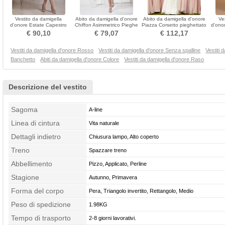
Vestito da damigella
Abito da damigella d'onore
Abito da damigella d'onore
Ve
d'onore Estate Capestro
Chiffon Asimmetrico Pieghe
Piazza Corsetto pieghettato
d'onor
Chiusura lampo A-line
Senza maniche
Maniche cotta
Pr
€ 90,10
€ 79,07
€ 112,17
Vestiti da damigella d'onore Rosso
Vestiti da damigella d'onore Senza spalline
Vestiti 
Banchetto
Abiti da damigella d'onore Colore
Vestiti da damigella d'onore Raso
Descrizione del vestito
Sagoma
A-line
Linea di cintura
Vita naturale
Dettagli indietro
Chiusura lampo, Alto coperto
Treno
Spazzare treno
Abbellimento
Pizzo, Applicato, Perline
Stagione
Autunno, Primavera
Forma del corpo
Pera, Triangolo invertito, Rettangolo, Medio
Peso di spedizione
1.98KG
Tempo di trasporto
2-8 giorni lavorativi.