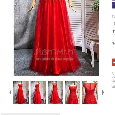
T
T
Qu
Al
ac
Gu
Gu