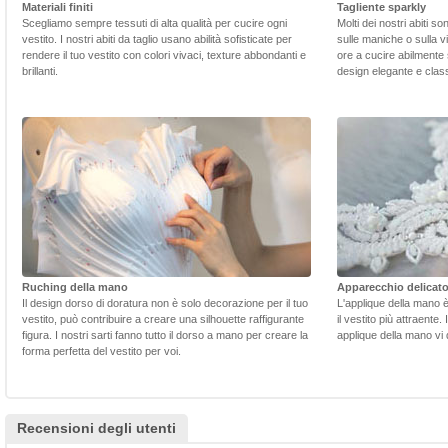
Materiali finiti
Tagliente sparkly
Scegliamo sempre tessuti di alta qualità per cucire ogni
Molti dei nostri abiti s
vestito. I nostri abiti da taglio usano abilità sofisticate per
sulle maniche o sulla v
rendere il tuo vestito con colori vivaci, texture abbondanti e
ore a cucire abilmente 
brillanti.
design elegante e class
Ruching della mano
Apparecchio delicat
Il design dorso di doratura non è solo decorazione per il tuo
L'applique della mano 
vestito, può contribuire a creare una silhouette raffigurante
il vestito più attraente.
figura. I nostri sarti fanno tutto il dorso a mano per creare la
applique della mano vi d
forma perfetta del vestito per voi.
Recensioni degli utenti