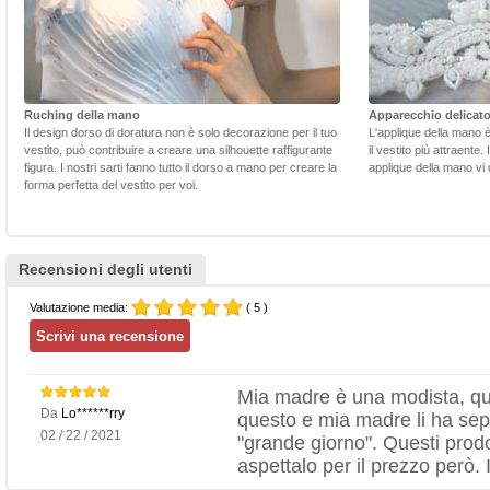
Ruching della mano
Apparecchio delicat
Il design dorso di doratura non è solo decorazione per il tuo
L'applique della mano 
vestito, può contribuire a creare una silhouette raffigurante
il vestito più attraente.
figura. I nostri sarti fanno tutto il dorso a mano per creare la
applique della mano vi d
forma perfetta del vestito per voi.
Recensioni degli utenti
Valutazione media:
( 5 )
Mia madre è una modista, qui
Da
Lo******rry
questo e mia madre li ha sepa
02 / 22 / 2021
"grande giorno". Questi prod
aspettalo per il prezzo però. I