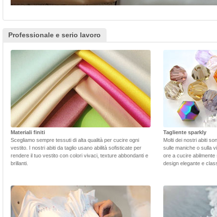
Professionale e serio lavoro
Materiali finiti
Tagliente sparkly
Scegliamo sempre tessuti di alta qualità per cucire ogni
Molti dei nostri abiti s
vestito. I nostri abiti da taglio usano abilità sofisticate per
sulle maniche o sulla v
rendere il tuo vestito con colori vivaci, texture abbondanti e
ore a cucire abilmente 
brillanti.
design elegante e class