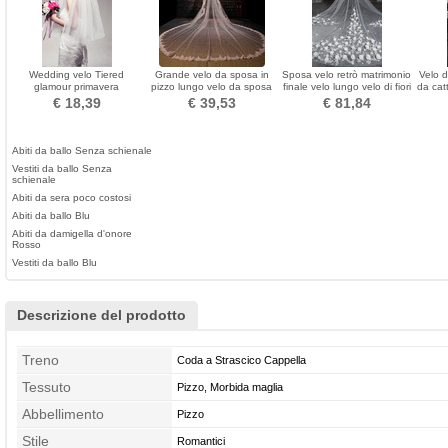
Wedding velo Tiered
Grande velo da sposa in
Sposa velo retrò matrimonio
Velo d
glamour primavera
pizzo lungo velo da sposa
finale velo lungo velo di fiori
da cat
acce
€ 18,39
€ 39,53
€ 81,84
Abiti da ballo Senza schienale
Vestiti da ballo Senza
schienale
Abiti da sera poco costosi
Abiti da ballo Blu
Abiti da damigella d'onore
Rosso
Vestiti da ballo Blu
Descrizione del prodotto
Treno
Coda a Strascico Cappella
Tessuto
Pizzo, Morbida maglia
Abbellimento
Pizzo
Stile
Romantici