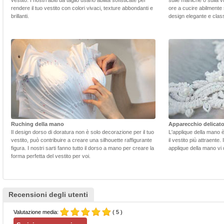
vestito. I nostri abiti da taglio usano abilità sofisticate per
sulle maniche o sulla v
rendere il tuo vestito con colori vivaci, texture abbondanti e
ore a cucire abilmente 
brillanti.
design elegante e class
Ruching della mano
Apparecchio delicat
Il design dorso di doratura non è solo decorazione per il tuo
L'applique della mano 
vestito, può contribuire a creare una silhouette raffigurante
il vestito più attraente.
figura. I nostri sarti fanno tutto il dorso a mano per creare la
applique della mano vi d
forma perfetta del vestito per voi.
Recensioni degli utenti
Valutazione media:
( 5 )