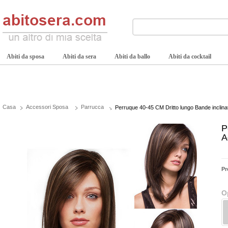
Abiti da sposa
Abiti da sera
Abiti da ballo
Abiti da cocktail
Casa
Accessori Sposa
Parrucca
Perruque 40-45 CM Dritto lungo Bande inclinat
P
A
Pr
O