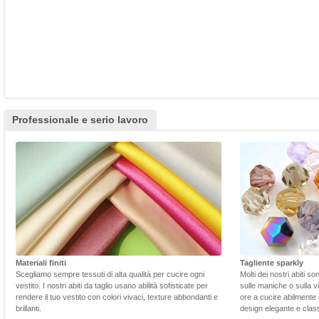
Professionale e serio lavoro
Materiali finiti
Tagliente sparkly
Scegliamo sempre tessuti di alta qualità per cucire ogni
Molti dei nostri abiti s
vestito. I nostri abiti da taglio usano abilità sofisticate per
sulle maniche o sulla v
rendere il tuo vestito con colori vivaci, texture abbondanti e
ore a cucire abilmente 
brillanti.
design elegante e class