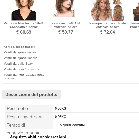
Perruque Altre bande 30-40
Perruque 30-40 CM
Perruque Bande inclinate
Perr
CM Adatto a donne
Materiale ad alta
Materiale ad alta
Bande
Materiale ad alta
temperatura Breve corto
temperatura 45-50 CM
Billo
€ 60,69
€ 59,77
€ 72,64
temperatura
Adatto per le donne
Long Curly
Abiti da sposa Impero
Vestiti da sposa Impero
Vestiti da sposa Impero
Vestiti da ballo Sexy
Vestiti da sera Asimmetrico
Vestiti da fiore ragazza poco
costosi
Descrizione del prodotto
Peso netto
0.50KG
Peso di spedizione
0.98KG
Tempo di
7-15 giorni lavorativi.
confezionamento
Acquista abiti considerazioni