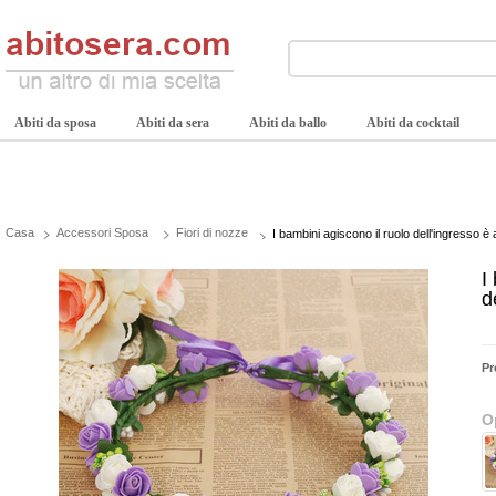
Abiti da sposa
Abiti da sera
Abiti da ballo
Abiti da cocktail
Casa
Accessori Sposa
Fiori di nozze
I bambini agiscono il ruolo dell'ingresso è
I
d
Pr
O