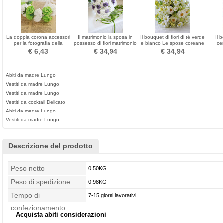
La doppia corona accessori
Il matrimonio la sposa in
Il bouquet di fiori di tè verde
Il 
per la fotografia della
possesso di fiori matrimonio
e bianco Le spose coreane
ce
corona della sposa dei
matrimonio PE
hanno sposato la
ordin
€ 6,43
€ 34,94
€ 34,94
capelli
simulazione
Abiti da madre Lungo
Vestiti da madre Lungo
Vestiti da madre Lungo
Vestiti da cocktail Delicato
Abiti da madre Lungo
Vestiti da madre Lungo
Descrizione del prodotto
Peso netto
0.50KG
Peso di spedizione
0.98KG
Tempo di
7-15 giorni lavorativi.
confezionamento
Acquista abiti considerazioni