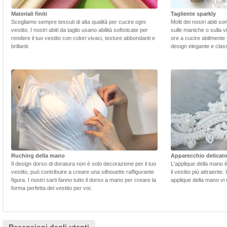
Materiali finiti
Tagliente sparkly
Scegliamo sempre tessuti di alta qualità per cucire ogni
Molti dei nostri abiti s
vestito. I nostri abiti da taglio usano abilità sofisticate per
sulle maniche o sulla v
rendere il tuo vestito con colori vivaci, texture abbondanti e
ore a cucire abilmente 
brillanti.
design elegante e class
Ruching della mano
Apparecchio delicat
Il design dorso di doratura non è solo decorazione per il tuo
L'applique della mano 
vestito, può contribuire a creare una silhouette raffigurante
il vestito più attraente.
figura. I nostri sarti fanno tutto il dorso a mano per creare la
applique della mano vi d
forma perfetta del vestito per voi.