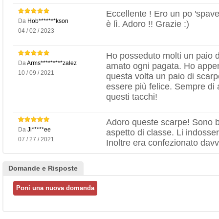
Eccellente ! Ero un po 'spaven
Da
Hob*******kson
è lì. Adoro !! Grazie :)
04 / 02 / 2023
Ho posseduto molti un paio di
Da
Arms*********zalez
amato ogni pagata. Ho appe
10 / 09 / 2021
questa volta un paio di scarp
essere più felice. Sempre di 
questi tacchi!
Adoro queste scarpe! Sono b
Da
Ji*****ee
aspetto di classe. Li indosse
07 / 27 / 2021
Inoltre era confezionato dav
Domande e Risposte