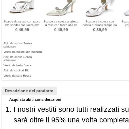
Scarpe da sposa con tacco
Scarpe da sposa a stiletto
Scarpe da sposa con
Scar
alto sandali con tacco alto
in raso con tacco alto da
nastro di strass scarpe da
co
da sposa scarpe da
sposa con fiocco
donna per banchetti a
ricam
€ 49,99
€ 49,99
€ 39,99
damigella d'onore in raso
bocca di pesce scarpe da
pu
damigella d'onore rosse
Abiti da sposa Senza
schienale
Vestiti da madre con maniche
Abiti da sposa Senza
schienale
Vestiti da ballo Breve
Abiti da cocktail Blu
Vestiti da sera Rosso
Descrizione del prodotto
Acquista abiti considerazioni
I nostri vestiti sono tutti realizzati
sarà oltre il 95% una volta completa