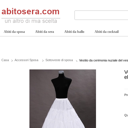
Abiti da sposa
Abiti da sera
Abiti da ballo
Abiti da cocktail
Casa
Accessori Sposa
Sottoveste di sposa
Vestito da cerimonia nuziale del ve
V
e
Pr
Qu