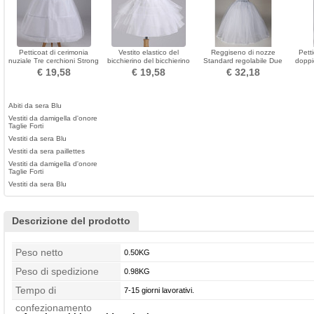
Petticoat di cerimonia
Vestito elastico del
Reggiseno di nozze
Pett
nuziale Tre cerchioni Strong
bicchierino del bicchierino
Standard regolabile Due
doppi
Net Stretta del vestito pieno
del pannello esterno del
fasci Vestito da cerimonia
per
€ 19,58
€ 19,58
€ 32,18
regolabile
petticoat di cerimonia
nuziale netto forte
nuziale
Abiti da sera Blu
Vestiti da damigella d'onore
Taglie Forti
Vestiti da sera Blu
Vestiti da sera paillettes
Vestiti da damigella d'onore
Taglie Forti
Vestiti da sera Blu
Descrizione del prodotto
Peso netto
0.50KG
Peso di spedizione
0.98KG
Tempo di
7-15 giorni lavorativi.
confezionamento