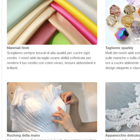
Materiali finiti
Tagliente sparkly
Scegliamo sempre tessuti di alta qualità per cucire ogni
Molti dei nostri abiti s
vestito. I nostri abiti da taglio usano abilità sofisticate per
sulle maniche o sulla v
rendere il tuo vestito con colori vivaci, texture abbondanti e
ore a cucire abilmente 
brillanti.
design elegante e class
Ruching della mano
Apparecchio delicat