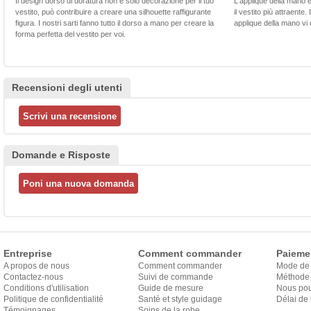
Il design dorso di doratura non è solo decorazione per il tuo
L'applique della mano 
vestito, può contribuire a creare una silhouette raffigurante
il vestito più attraente.
figura. I nostri sarti fanno tutto il dorso a mano per creare la
applique della mano vi d
forma perfetta del vestito per voi.
Recensioni degli utenti
Domande e Risposte
Entreprise
Comment commander
Paieme
A propos de nous
Comment commander
Mode de
Contactez-nous
Suivi de commande
Méthode 
Conditions d'utilisation
Guide de mesure
Nous pou
Politique de confidentialité
Santé et style guidage
Délai de 
Témoignages
Soins de la robe