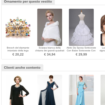
Ornamento per questo vestito
Brooch del diamante
Sciarpa bianca della
Abito Da Sposa Sottoveste
La
intarsiato della lega
chitarra dei grandi quadrati
Con Balze Sottoveste Con
sign
splendida del grado
della chiesa
Increspature Vita Elastica
mezza
€ 20,22
€ 34,94
€ 29,99
superiore di Phoenix
Da Sposa Chiesa
ch
Sottoveste Grande Con
Balze
Clienti anche contento