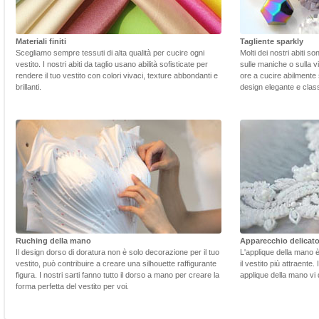
Materiali finiti
Tagliente sparkly
Scegliamo sempre tessuti di alta qualità per cucire ogni
Molti dei nostri abiti s
vestito. I nostri abiti da taglio usano abilità sofisticate per
sulle maniche o sulla v
rendere il tuo vestito con colori vivaci, texture abbondanti e
ore a cucire abilmente 
brillanti.
design elegante e class
Ruching della mano
Apparecchio delicat
Il design dorso di doratura non è solo decorazione per il tuo
L'applique della mano 
vestito, può contribuire a creare una silhouette raffigurante
il vestito più attraente.
figura. I nostri sarti fanno tutto il dorso a mano per creare la
applique della mano vi d
forma perfetta del vestito per voi.