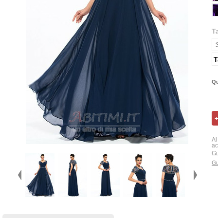
T
T
Qu
Al
ac
Gu
Gu