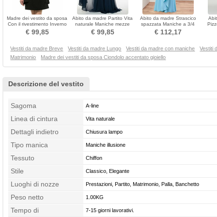
Madre dei vestito da sposa
Abito da madre Partito Vita
Abito da madre Strascico
Abi
Con il rivestimento Inverno
naturale Maniche mezze
spazzata Maniche a 3/4
Pizz
Chiffon
Sovrapposizione di pizzo
Maniche illusione
Str
€ 99,85
€ 99,85
€ 112,17
Vestiti da madre Breve
Vestiti da madre Lungo
Vestiti da madre con maniche
Vestiti
Matrimonio
Madre dei vestiti da sposa Ciondolo accentato gioiello
Descrizione del vestito
Sagoma
A-line
Linea di cintura
Vita naturale
Dettagli indietro
Chiusura lampo
Tipo manica
Maniche illusione
Tessuto
Chiffon
Stile
Classico, Elegante
Luoghi di nozze
Prestazioni, Partito, Matrimonio, Palla, Banchetto
Peso netto
1.00KG
Tempo di
7-15 giorni lavorativi.