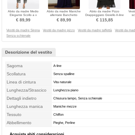
Abito da madre Medio
Abito da madre Maniche
Abito da madre Pizzo
Vest
Elegante Scollo a v
allentate Banchetto
Drappeggiato Gioiello A-line
sc
Primavera Lunghezza alla
Maniche corte A-line
Breve Maniche illusione
Co
€ 89,99
€ 89,99
€ 115,85
caviglia
Vestiti da madre Sirena
Vestiti da madre pizzo
Vestiti da madre taffettà
Vestiti da mad
Senza schienale
Descrizione del vestito
Sagoma
A-line
Scollatura
Senza spalline
Linea di cintura
Vita naturale
Lunghezza/Strascico
Lunghezza piano
Dettagli indietro
Chiusura lampo, Senza schienale
Lunghezza manica
Maniche mezze
Tessuto
Chiffon
Abbellimento
Pieghe, Perline
Acquista abiti considerazioni