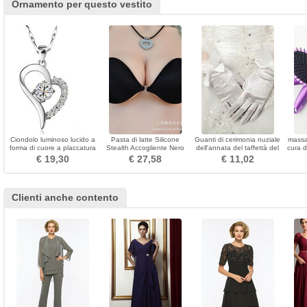
Ornamento per questo vestito
Ciondolo luminoso lucido a
Pasta di latte Silicone
Guanti di cerimonia nuziale
massag
forma di cuore a placcatura
Stealth Accogliente Nero
dell'annata del taffettà del
cura d
calda
Invisible reggiseno
nodo della farfalla piena
s
€ 19,30
€ 27,58
€ 11,02
della barretta
Clienti anche contento