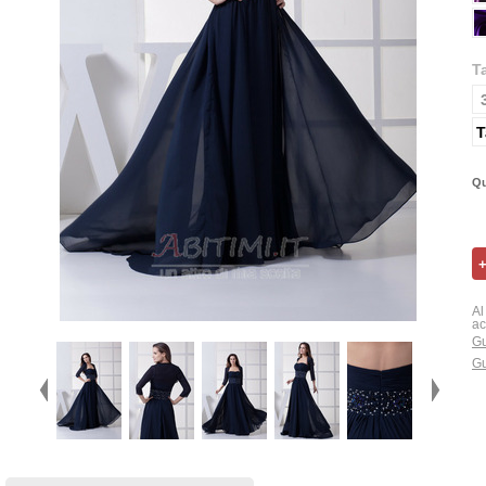
T
T
Qu
Al
ac
Gu
Gu