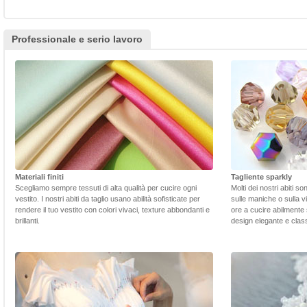
Professionale e serio lavoro
Materiali finiti
Tagliente sparkly
Scegliamo sempre tessuti di alta qualità per cucire ogni
Molti dei nostri abiti s
vestito. I nostri abiti da taglio usano abilità sofisticate per
sulle maniche o sulla v
rendere il tuo vestito con colori vivaci, texture abbondanti e
ore a cucire abilmente 
brillanti.
design elegante e class