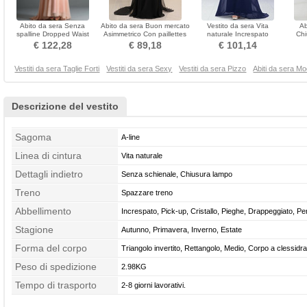
Abito da sera Senza
Abito da sera Buon mercato
Vestito da sera Vita
Ab
spalline Dropped Waist
Asimmetrico Con paillettes
naturale Increspato
Chi
Sovrapposizione di tulle
Chiffon
Elegante Primavera Palla
Sovr
€ 122,28
€ 89,18
€ 101,14
Vestiti da sera Taglie Forti
Vestiti da sera Sexy
Vestiti da sera Pizzo
Abiti da sera M
Descrizione del vestito
Sagoma
A-line
Linea di cintura
Vita naturale
Dettagli indietro
Senza schienale, Chiusura lampo
Treno
Spazzare treno
Abbellimento
Increspato, Pick-up, Cristallo, Pieghe, Drappeggiato, Per
Stagione
Autunno, Primavera, Inverno, Estate
Forma del corpo
Triangolo invertito, Rettangolo, Medio, Corpo a clessidr
Peso di spedizione
Pera
2.98KG
Tempo di trasporto
2-8 giorni lavorativi.