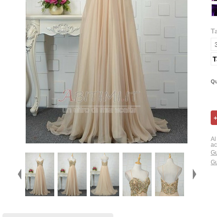
T
T
Qu
Al
ac
Gu
Gu