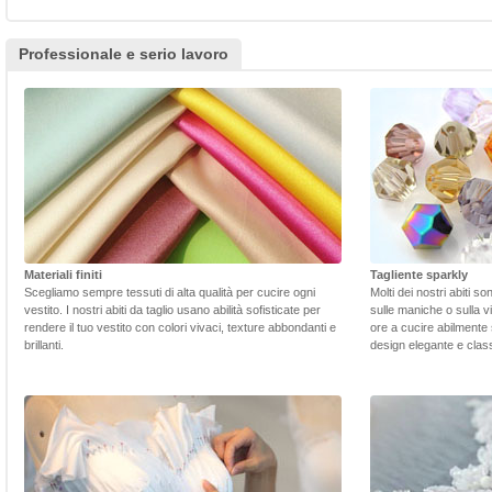
Professionale e serio lavoro
Materiali finiti
Tagliente sparkly
Scegliamo sempre tessuti di alta qualità per cucire ogni
Molti dei nostri abiti s
vestito. I nostri abiti da taglio usano abilità sofisticate per
sulle maniche o sulla v
rendere il tuo vestito con colori vivaci, texture abbondanti e
ore a cucire abilmente 
brillanti.
design elegante e class