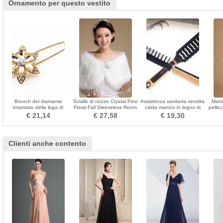
Ornamento per questo vestito
Brooch del diamante
Scialle di nozze Crystal Pine
Assistenza sanitaria vendita
Matri
intarsiato della lega di
Floral Fall Sleeveless Room
calda manico in legno di
pellic
cristallo della lega di modo
plastica di alta qualità
€ 21,14
€ 27,58
€ 19,30
del corsage
piccolo specchio
Clienti anche contento