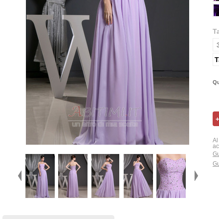
T
T
Qu
Al
ac
Gu
Gu