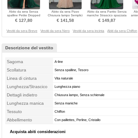
Abito da sera Senza
Abito da sera Pizzo
Abito da sera Partito Senza
Ab
spalline Petite Dropped
Chiusura lampo Semplici
maniche Strascico spazzata
ante
Waist Coda a Strascico
Spazzare treno Vita
Delicato
l
€ 127,80
€ 141,58
€ 149,87
corto
naturale
Vestiti da sera Breve
Vestiti da sera Nero
Vestiti da sera incinta
Abiti da sera Chiffon
Descrizione del vestito
Sagoma
A-line
Scollatura
Senza spalline, Tesoro
Linea di cintura
Vita naturale
Lunghezza/Strascico
Lunghezza piano
Dettagli indietro
Chiusura lampo, Senza schienale
Lunghezza manica
Senza maniche
Tessuto
Chiffon
Abbellimento
Con paillettes, Perline, Cristallo
Acquista abiti considerazioni