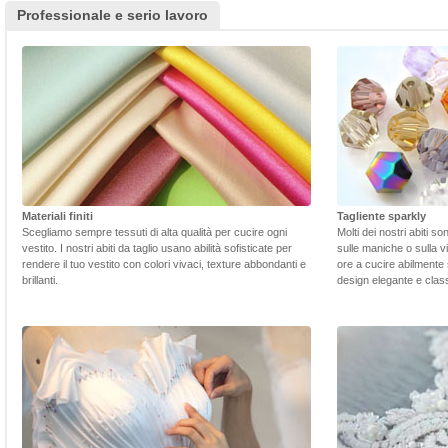
Professionale e serio lavoro
Materiali finiti
Tagliente sparkly
Scegliamo sempre tessuti di alta qualità per cucire ogni
Molti dei nostri abiti s
vestito. I nostri abiti da taglio usano abilità sofisticate per
sulle maniche o sulla v
rendere il tuo vestito con colori vivaci, texture abbondanti e
ore a cucire abilmente 
brillanti.
design elegante e class