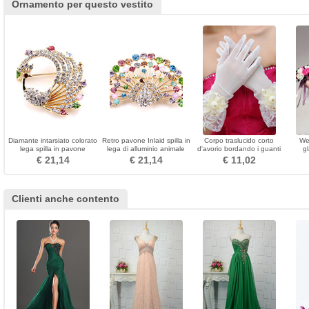
Ornamento per questo vestito
Diamante intarsiato colorato
Retro pavone Inlaid spilla in
Corpo traslucido corto
We
lega spilla in pavone
lega di alluminio animale
d'avorio bordando i guanti
g
di nozze
€ 21,14
€ 21,14
€ 11,02
Clienti anche contento