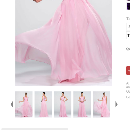
T
T
Qu
Al
ac
Gu
Gu