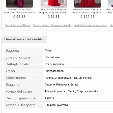
Vestito da sera Vita
Abito da sera Maniche
Vestito da sera Cintura in
Abito 
dell'Impero Elegante Merlot
lunghe Lunghezza piano
rilievo Corsetto pieghettato
Fron
Senza maniche
Medio Asimmetrico
Drappeggiato
S
€ 98,38
€ 99,31
€ 122,28
Vestiti da sera Breve
Vestiti da sera Senza schienale
Vestiti da sera poco costosi
Ve
Descrizione del vestito
Sagoma
A-line
Linea di cintura
Vita naturale
Dettagli indietro
Chiusura lampo
Treno
Spazzare treno
Abbellimento
Pieghe, Drappeggiato, Pick-up, Perline
Stagione
Autunno, Primavera, Estate
Forma del corpo
Triangolo invertito, Medio, Corpo a clessidra
Peso di spedizione
1.48KG
Tempo di trasporto
2-8 giorni lavorativi.