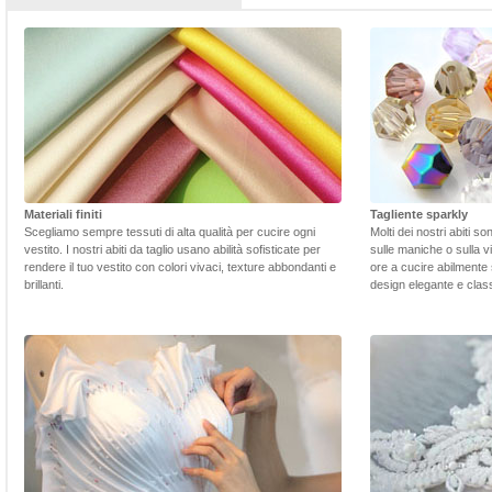
Materiali finiti
Tagliente sparkly
Scegliamo sempre tessuti di alta qualità per cucire ogni
Molti dei nostri abiti s
vestito. I nostri abiti da taglio usano abilità sofisticate per
sulle maniche o sulla v
rendere il tuo vestito con colori vivaci, texture abbondanti e
ore a cucire abilmente 
brillanti.
design elegante e class