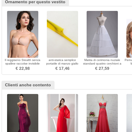
Ornamento per questo vestito
Il reggiseno Stealth senza
anti-statica semplice
Matita di cerimonia nuziale
Perru
spalline raccolse invisibile
portatile di manzo giallo
standard quattro cerchioni a
traspirante del silicone anti
tendine piccolo specchio &
forma di taffettà in
tem
€ 22,98
€ 17,46
€ 27,59
vuoto
pettine
poliestere regolabile
Clienti anche contento