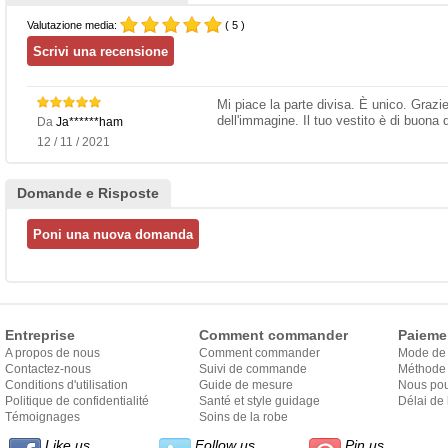
Valutazione media:
( 5 )
Mi piace la parte divisa. È unico. Grazi
dell'immagine. Il tuo vestito è di buona q
Da
Ja******ham
12 / 11 / 2021
Domande e Risposte
Entreprise
Comment commander
Paieme
A propos de nous
Comment commander
Mode de
Contactez-nous
Suivi de commande
Méthode 
Conditions d'utilisation
Guide de mesure
Nous pou
Politique de confidentialité
Santé et style guidage
Délai de 
Témoignages
Soins de la robe
Like us
Follow us
Pin us