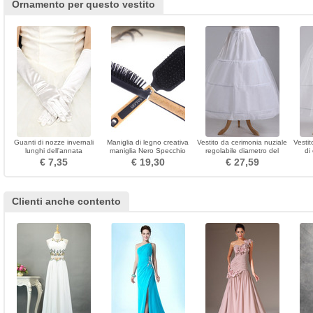
Ornamento per questo vestito
Guanti di nozze invernali
Maniglia di legno creativa
Vestito da cerimonia nuziale
Vestit
lunghi dell'annata
maniglia Nero Specchio
regolabile diametro del
di
dell'annata calda della
massaggio all'ingrosso di
petticoat di cerimonia
Elega
€ 7,35
€ 19,30
€ 27,59
chiesa calda
massaggio
nuziale Tre cerchioni
taf
Clienti anche contento