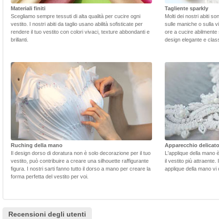
Materiali finiti
Tagliente sparkly
Scegliamo sempre tessuti di alta qualità per cucire ogni
Molti dei nostri abiti s
vestito. I nostri abiti da taglio usano abilità sofisticate per
sulle maniche o sulla v
rendere il tuo vestito con colori vivaci, texture abbondanti e
ore a cucire abilmente 
brillanti.
design elegante e class
Ruching della mano
Apparecchio delicat
Il design dorso di doratura non è solo decorazione per il tuo
L'applique della mano 
vestito, può contribuire a creare una silhouette raffigurante
il vestito più attraente.
figura. I nostri sarti fanno tutto il dorso a mano per creare la
applique della mano vi d
forma perfetta del vestito per voi.
Recensioni degli utenti