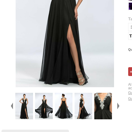
T
T
Qu
Al
ac
Gu
Gu