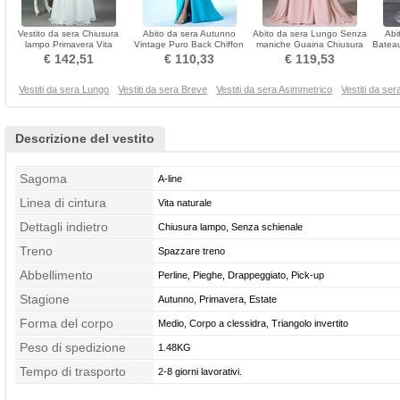
Vestito da sera Chiusura
Abito da sera Autunno
Abito da sera Lungo Senza
Abi
lampo Primavera Vita
Vintage Puro Back Chiffon
maniche Guaina Chiusura
Bateau
naturale Gioiello
Drappeggiato Vita naturale
lampo Pieghe
Ra
€ 142,51
€ 110,33
€ 119,53
Vestiti da sera Lungo
Vestiti da sera Breve
Vestiti da sera Asimmetrico
Vestiti da se
Descrizione del vestito
Sagoma
A-line
Linea di cintura
Vita naturale
Dettagli indietro
Chiusura lampo, Senza schienale
Treno
Spazzare treno
Abbellimento
Perline, Pieghe, Drappeggiato, Pick-up
Stagione
Autunno, Primavera, Estate
Forma del corpo
Medio, Corpo a clessidra, Triangolo invertito
Peso di spedizione
1.48KG
Tempo di trasporto
2-8 giorni lavorativi.