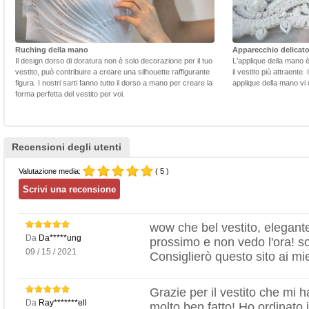
Ruching della mano
Apparecchio delicat
Il design dorso di doratura non è solo decorazione per il tuo
L'applique della mano 
vestito, può contribuire a creare una silhouette raffigurante
il vestito più attraente.
figura. I nostri sarti fanno tutto il dorso a mano per creare la
applique della mano vi d
forma perfetta del vestito per voi.
Recensioni degli utenti
Valutazione media:
( 5 )
wow che bel vestito, elegante
Da
Da*****ung
prossimo e non vedo l'ora! so
09 / 15 / 2021
Consiglierò questo sito ai mie
Grazie per il vestito che mi h
Da
Ray*******ell
molto ben fatto! Ho ordinato 