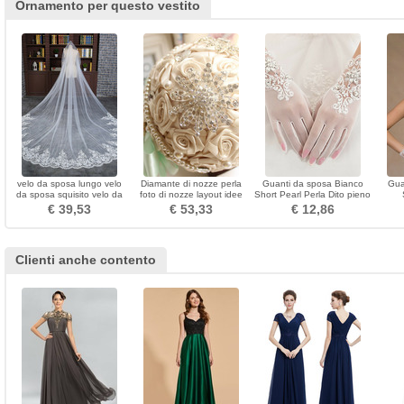
Ornamento per questo vestito
velo da sposa lungo velo
Diamante di nozze perla
Guanti da sposa Bianco
Gua
da sposa squisito velo da
foto di nozze layout idee
Short Pearl Perla Dito pieno
sposa grande velo di coda
decorazione azienda fiori
Appropriato
Decor
€ 39,53
€ 53,33
€ 12,86
Clienti anche contento