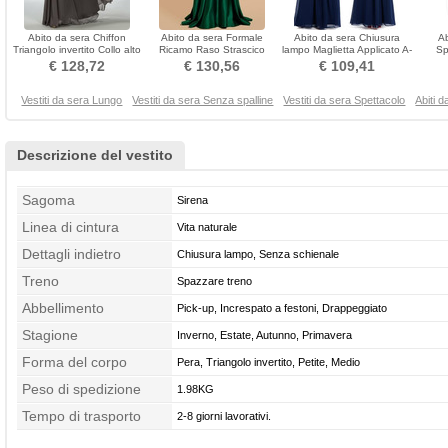
Abito da sera Chiffon
Abito da sera Formale
Abito da sera Chiusura
A
Triangolo invertito Collo alto
Ricamo Raso Strascico
lampo Maglietta Applicato A-
Sp
Maniche illusione
spazzata Vita naturale
line Inverno
natura
€ 128,72
€ 130,56
€ 109,41
Vestiti da sera Lungo
Vestiti da sera Senza spalline
Vestiti da sera Spettacolo
Abiti 
Descrizione del vestito
Sagoma
Sirena
Linea di cintura
Vita naturale
Dettagli indietro
Chiusura lampo, Senza schienale
Treno
Spazzare treno
Abbellimento
Pick-up, Increspato a festoni, Drappeggiato
Stagione
Inverno, Estate, Autunno, Primavera
Forma del corpo
Pera, Triangolo invertito, Petite, Medio
Peso di spedizione
1.98KG
Tempo di trasporto
2-8 giorni lavorativi.