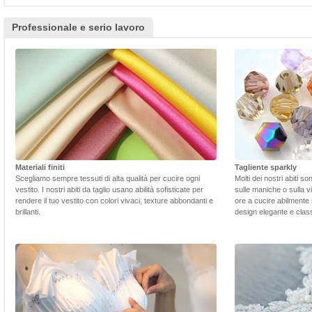
Professionale e serio lavoro
Materiali finiti
Tagliente sparkly
Scegliamo sempre tessuti di alta qualità per cucire ogni
Molti dei nostri abiti s
vestito. I nostri abiti da taglio usano abilità sofisticate per
sulle maniche o sulla v
rendere il tuo vestito con colori vivaci, texture abbondanti e
ore a cucire abilmente 
brillanti.
design elegante e class