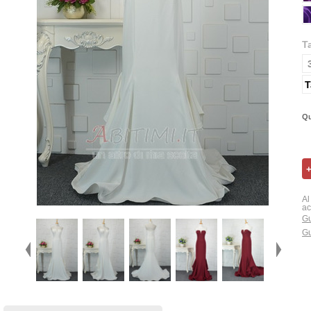
T
T
Qu
Al
ac
Gu
Gu