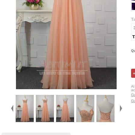
T
T
Qu
Al
ac
Gu
Gu