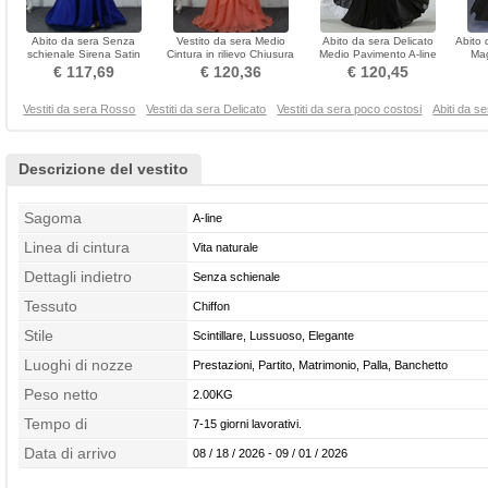
Abito da sera Senza
Vestito da sera Medio
Abito da sera Delicato
Abito 
schienale Sirena Satin
Cintura in rilievo Chiusura
Medio Pavimento A-line
Mag
Mostra Spazzola Treno
lampo Senza maniche
Pick-up Senza maniche
€ 117,69
€ 120,36
€ 120,45
Vestiti da sera Rosso
Vestiti da sera Delicato
Vestiti da sera poco costosi
Abiti da s
Descrizione del vestito
Sagoma
A-line
Linea di cintura
Vita naturale
Dettagli indietro
Senza schienale
Tessuto
Chiffon
Stile
Scintillare, Lussuoso, Elegante
Luoghi di nozze
Prestazioni, Partito, Matrimonio, Palla, Banchetto
Peso netto
2.00KG
Tempo di
7-15 giorni lavorativi.
confezionamento
Data di arrivo
08 / 18 / 2026 - 09 / 01 / 2026