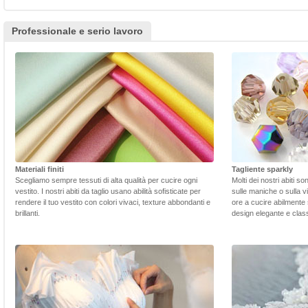
Professionale e serio lavoro
Materiali finiti
Tagliente sparkly
Scegliamo sempre tessuti di alta qualità per cucire ogni
Molti dei nostri abiti s
vestito. I nostri abiti da taglio usano abilità sofisticate per
sulle maniche o sulla v
rendere il tuo vestito con colori vivaci, texture abbondanti e
ore a cucire abilmente 
brillanti.
design elegante e class