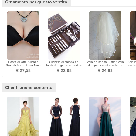
Ornamento per questo vestito
Pasta di latte Silicone
Clippers di chiodo del
Velo da sposa 3 strati velo
Sciall
Stealth Accogliente Nero
festival di grado superiore
da sposa soffice velo da
Invern
Invisible reggiseno
elaborazione 10 parti in
sposa velo corto
In
€ 27,58
€ 22,98
€ 24,83
acciaio inossidabile
Clienti anche contento