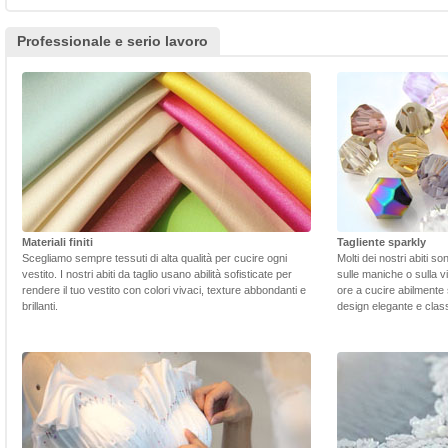
Professionale e serio lavoro
Materiali finiti
Tagliente sparkly
Scegliamo sempre tessuti di alta qualità per cucire ogni
Molti dei nostri abiti s
vestito. I nostri abiti da taglio usano abilità sofisticate per
sulle maniche o sulla v
rendere il tuo vestito con colori vivaci, texture abbondanti e
ore a cucire abilmente 
brillanti.
design elegante e class