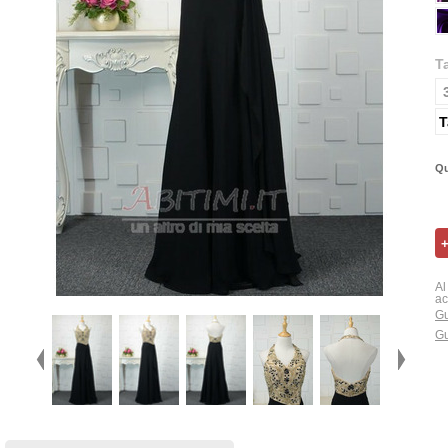
T
T
Qu
Al
ac
Gu
Gu