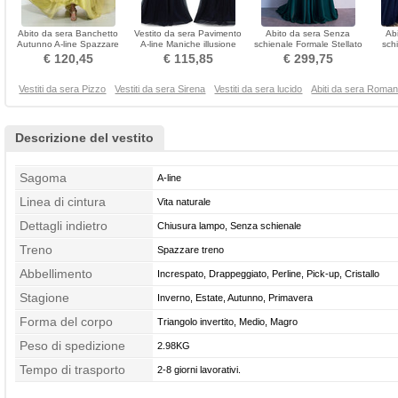
Abito da sera Banchetto
Vestito da sera Pavimento
Abito da sera Senza
Ab
Autunno A-line Spazzare
A-line Maniche illusione
schienale Formale Stellato
sch
treno Triangolo invertito
Formale Estate
Spazzare treno
Lung
€ 120,45
€ 115,85
€ 299,75
Vestiti da sera Pizzo
Vestiti da sera Sirena
Vestiti da sera lucido
Abiti da sera Romant
Descrizione del vestito
Sagoma
A-line
Linea di cintura
Vita naturale
Dettagli indietro
Chiusura lampo, Senza schienale
Treno
Spazzare treno
Abbellimento
Increspato, Drappeggiato, Perline, Pick-up, Cristallo
Stagione
Inverno, Estate, Autunno, Primavera
Forma del corpo
Triangolo invertito, Medio, Magro
Peso di spedizione
2.98KG
Tempo di trasporto
2-8 giorni lavorativi.